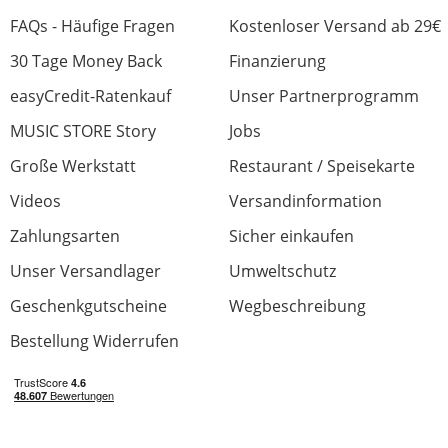
0 von 0 fanden diese Rezension hilfreich
War diese Rezension hilfreich?
FAQs - Häufige Fragen
Kostenloser Versand ab 29€
30 Tage Money Back
Finanzierung
easyCredit-Ratenkauf
Unser Partnerprogramm
MUSIC STORE Story
Jobs
Cooles Teil!
Große Werkstatt
Restaurant / Speisekarte
Bewertung von:
Jonas
am
15.1.25
Videos
Versandinformation
Als Geschenk eigentlich für jeden geeignet.
Zahlungsarten
Sicher einkaufen
Klingt super und ist dabei auch noch ein
Unser Versandlager
Umweltschutz
Hingucker!!
Geschenkgutscheine
Wegbeschreibung
Bestellung Widerrufen
Klang
Verarbeitung
Preis/Leistung
Features