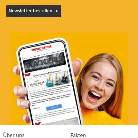
Newsletter bestellen
Alle Sprachen
Schnell und unkompliziert
Bewertung von:
Kl@us
am
16.11.23
Von der Bestellung bis zurLieferung alles
bestens.
Klang
Verarbeitung
Preis/Leistung
Features
Handling
Über uns
Fakten