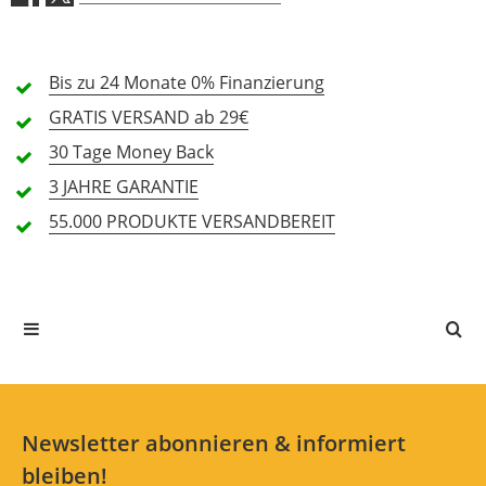
Verarbeitung (4,8)
Bis zu 24 Monate
Preis/Leistung (4,8)
0% Finanzierung
GRATIS
VERSAND ab 29€
Features (4,3)
30 Tage
Money Back
3 JAHRE
GARANTIE
Handling (4,5)
55.000 PRODUKTE
VERSANDBEREIT
4 Rezensionen
5 Sterne
3 Kunden
4 Sterne
1 Kunden
3 Sterne
0 Kunden
2 Sterne
0 Kunden
1 Sterne
0 Kunden
Newsletter abonnieren & informiert
bleiben!