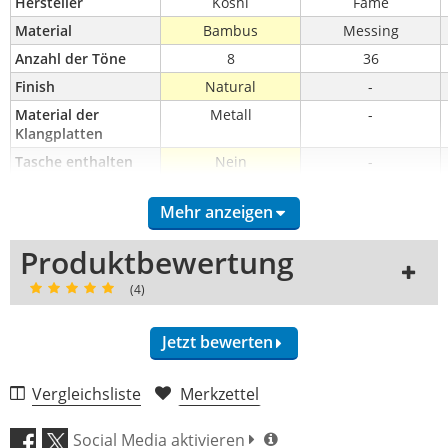
Hersteller
Koshi
Fame
Material
Bambus
Messing
Anzahl der Töne
8
36
Finish
Natural
-
Material der 
Metall
-
Klangplatten
Tasche enthalten
Nein
-
Mehr anzeigen
Produktbewertung
(4)
Jetzt bewerten
Vergleichsliste
Merkzettel
Klang (5,0)
Social Media aktivieren