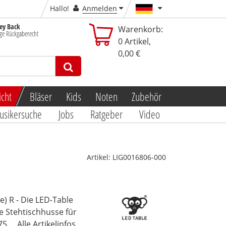
Hallo!
Anmelden
y Back
Warenkorb:
ge Rückgaberecht
0
Artikel,
0,00 €
icht
Bläser
Kids
Noten
Zubehör
usikersuche
Jobs
Ratgeber
Video
Artikel:
LIG0016806-000
) R - Die LED-Table
ne Stehtischhusse für
5...
Alle Artikelinfos