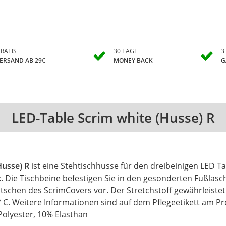
RATIS
30 TAGE
3
ERSAND AB 29€
MONEY BACK
G
LED-Table Scrim white (Husse) R
Husse) R
ist eine Stehtischhusse für den dreibeinigen
LED Ta
k. Die Tischbeine befestigen Sie in den gesonderten Fußlas
schen des ScrimCovers vor. Der Stretchstoff gewährleistet
° C. Weitere Informationen sind auf dem Pflegeetikett am P
 Polyester, 10% Elasthan