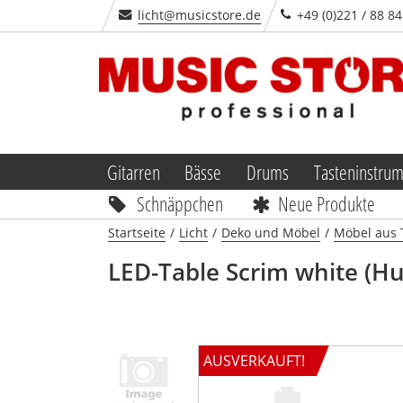
licht@musicstore.de
+49 (0)221 / 88 84
Gitarren
Bässe
Drums
Tasteninstru
Schnäppchen
Neue Produkte
Startseite
/
Licht
/
Deko und Möbel
/
Möbel aus 
LED-Table
Scrim white (Hu
AUSVERKAUFT!