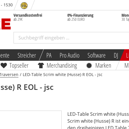
 - 1530
Versandkostenfrei
0%-Finanzierung
Mone
ab 29€
ab 250 EURO
30 Ta
mente
Streicher
PA
Pro Audio
Software
DJ
L
Topseller
Merchandising
Marken
M
Traversen
/
LED-Table Scrim white (Husse) R EOL - jsc
sse) R EOL - jsc
LED-Table Scrim white (Husse
Scrim white (Husse) R ist ei
den dreibeinigen LED Table 7