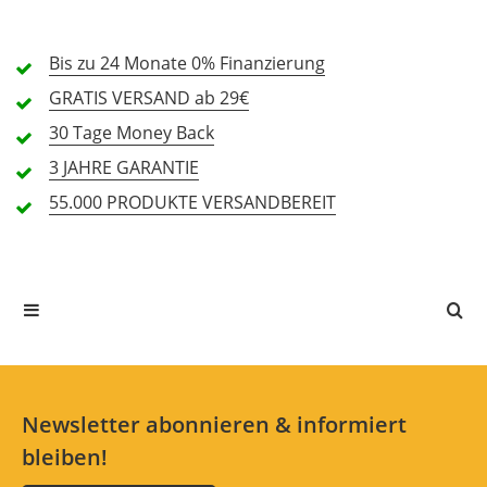
Verarbeitung (5,0)
Bis zu 24 Monate
Preis/Leistung (3,0)
0% Finanzierung
GRATIS
VERSAND ab 29€
Features (3,0)
30 Tage
Money Back
3 JAHRE
GARANTIE
Handling (5,0)
55.000 PRODUKTE
VERSANDBEREIT
1 Rezension
5 Sterne
0 Kunden
4 Sterne
1 Kunden
3 Sterne
0 Kunden
2 Sterne
0 Kunden
1 Sterne
0 Kunden
Newsletter abonnieren & informiert
bleiben!