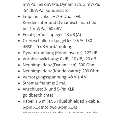
mV/Pa, -69 dBV/Pa, Dynamisch, 2 mV/Pa,
-54 dBV/Pa, Kondensator
Empfindlichkeit + // + Dual EFR:
Kondensator und Dynamisch matched
bei 1 mV/Pa, -60 dBV
Ersatzgeräuschpegel: 28 dB (A)
Grenzschalldruckpegel k < 0.5 %: 150
dBSPL, 0 dB Vordämpfung
Dynamikumfang (Kondensator): 122 dB
Vorabschwächung: 0 dB, -10 dB, -20 dB
Nennimpedanz (Dynamisch): 500 Ohm
Nennimpedanz (Kondensator): 200 Ohm
Versorgungsspannung: 48 V ± 4 V
Stromaufnahme: 2 mA
Anschluss: 3- und 5-Pin XLR,
goldbeschichtet
Kabel: 1.5 m (4.95’) dual shielded Y-cable,
5-pin XLR into two 3-pin XLRs