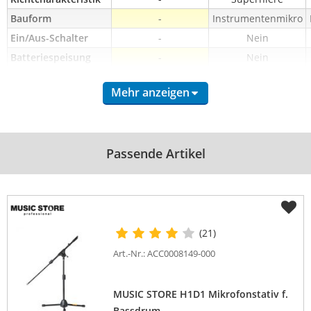
Bauform
-
Instrumentenmikro
Ein/Aus-Schalter
-
Nein
Batteriespeisung
-
Nein
inkl. Klemme
-
Ja
Mehr anzeigen
inkl. Mikrofontasche
Ja
Ja
inkl. Kabel
Ja
Nein
Übertragungsbereic
20
-
h von (Hz)
Passende Artikel
Übertragungsbereic
16000
-
h bis (Hz)
Schwanenhals
-
-
inkl. 
-
-
Reduziergewinde
(21)
Art.-Nr.: ACC0008149-000
MUSIC STORE H1D1 Mikrofonstativ f.
Bassdrum