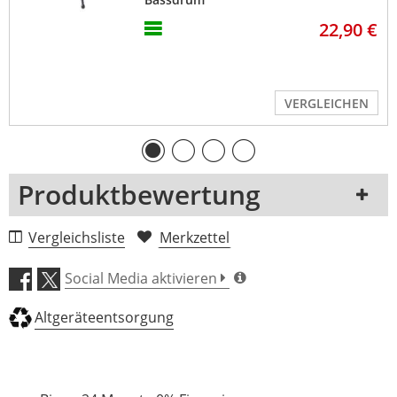
22,90 €
VERGLEICHEN
Produktbewertung
1 Rezension
Vergleichsliste
Merkzettel
5 Sterne
0 Kunden
Social Media aktivieren
4 Sterne
0 Kunden
Altgeräteentsorgung
3 Sterne
0 Kunden
2 Sterne
0 Kunden
1 Sterne
0 Kunden