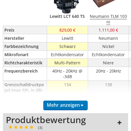
Lewitt LCT 640 TS
Neumann TLM 103
ni
Preis
829,00 €
1.111,00 €
Hersteller
Lewitt
Neumann
Farbbezeichnung
Schwarz
Nickel
Mikrofonart
Echtkondensator
Echtkondensator
Richtcharakteristik
Multi-Pattern
Niere
Frequenzbereich
40Hz - 20kHz @
20Hz - 20kHz
-3dB
Grenzschalldruckpe
134
138
gel (max SPL in dB)
Empfindlichkeit 
31,4
23
(Wert mV/Pa @ 
Mehr anzeigen
1kHz)
Produktbewertung
Anschluss
XLR 3 Pol & Mini
XLR 3 Pol
XLR 3 Pol
(3)