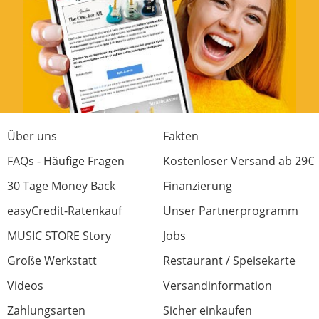
aufnahmen. Klare Kaufempfehlung!!!
Preis/Leistung
Verarbeitung
Klangqualität
Wertanmutung
Über uns
Fakten
Ausstattung
FAQs - Häufige Fragen
Kostenloser Versand ab 29€
1 von 1 fanden diese Rezension hilfreich
30 Tage Money Back
Finanzierung
War diese Rezension hilfreich?
easyCredit-Ratenkauf
Unser Partnerprogramm
MUSIC STORE Story
Jobs
Große Werkstatt
Restaurant / Speisekarte
Videos
Versandinformation
Top Mikrofon
Bewertung von:
gregor
am
29.4.20
Zahlungsarten
Sicher einkaufen