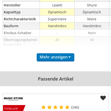
Hersteller
Lewitt
Shure
Kapseltyp
Dynamisch
Dynamisch
Richtcharakteristik
Superniere
Niere
Bauform
Handmikro
Handmikro
Ein/Aus-Schalter
-
Nein
Übertragungsbereic
40
40
h von (Hz)
Übertragungsbereic
18000
16000
h bis (Hz)
Mehr anzeigen
Richtmikrofon
-
Ja
schaltbarer Pad
-
Nein
schaltbarer Lowcut
Ja
Nein
Passende Artikel
inkl. Klemme
Ja
Ja
inkl. Mikrofontasche
Ja
Ja
inkl. Kabel
Nein
Nein
Batteriespeisung
-
-
(246)
TOPSELLER!