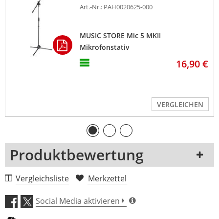
inkl. 
-
-
Art.-Nr.: PAH0020625-000
Reduziergewinde
MUSIC STORE Mic 5 MKII
Mikrofonstativ
16,90 €
VERGLEICHEN
Produktbewertung
1 Rezension
Vergleichsliste
Merkzettel
5 Sterne
0 Kunden
Social Media aktivieren
4 Sterne
0 Kunden