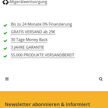
Altgeräteentsorgung
3 Sterne
0 Kunden
2 Sterne
0 Kunden
1 Sterne
0 Kunden
Bis zu 24 Monate
0% Finanzierung
GRATIS
VERSAND ab 29€
30 Tage
Money Back
Alle Sprachen
3 JAHRE
GARANTIE
55.000 PRODUKTE
VERSANDBEREIT
In deiner Sprache gibt es noch keine Textbewertungen.
Jetzt bewerten
Newsletter abonnieren & informiert