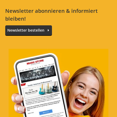
Alle Sprachen
Newsletter abonnieren & informiert
bleiben!
Nicht lang genug
Newsletter bestellen
Bewertung von:
Jabzn
am
21.9.20
Leider ist der Tisch nicht lang genug, so dass
das Piano mit seinen "Füßen" nicht in die
Lochvorrichtungen des Gestells passt. Nicht
sonderlich schlimm, da das Piano trotzdem
sicher und gut steh. Es ist nur etwas
unbefriedigend, dass immer nur ein Fuß in
ein Loch gehen kann und dann das Piano
schief steht. Aber wenn man es nicht in die
Löcher legt und einfach obendrauf ablegt,
liegt es sehr gut.
Man sollte dann nur überdenken diesen
Tisch in dem Bundle mit anzubieten oder