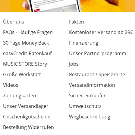
dazu schreiben, dass es nicht perfekt passt,
das erspart etwas anfänglichen Frust und
rumhantieren.
Über uns
Fakten
FAQs - Häufige Fragen
Kostenloser Versand ab 29€
Verarbeitung
30 Tage Money Back
Finanzierung
Bedienung
easyCredit-Ratenkauf
Unser Partnerprogramm
Preis/Leistung
MUSIC STORE Story
Jobs
7 von 8 fanden diese Rezension hilfreich
War diese Rezension hilfreich?
Große Werkstatt
Restaurant / Speisekarte
Videos
Versandinformation
Zahlungsarten
Sicher einkaufen
Unser Versandlager
Umweltschutz
Mittelklasse
Geschenkgutscheine
Wegbeschreibung
Bewertung von:
Kritischer Kolben
am
Bestellung Widerrufen
28.1.21