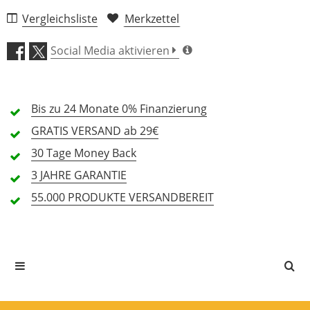
Vergleichsliste
Merkzettel
Verarbeitung (4,6)
Social Media aktivieren
Bedienung (4,6)
Bis zu 24 Monate
Preis/Leistung (4,7)
0% Finanzierung
GRATIS
VERSAND ab 29€
155 Rezensionen
30 Tage
Money Back
5 Sterne
104 Kunden
3 JAHRE
GARANTIE
4 Sterne
46 Kunden
55.000 PRODUKTE
VERSANDBEREIT
3 Sterne
5 Kunden
2 Sterne
0 Kunden
1 Sterne
0 Kunden