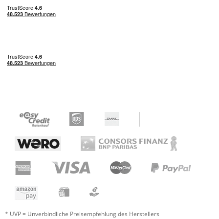
Ist der Sitz nun endlich in der richtigen Höhe,
stoße ich mit den Knien gegen die
Querstreben. Ich weiß auch nicht, wie man
den Ständer besser designt, damit soetwas
nicht passiert.
Das Einstellen der Beine war etwas mühsam,
da die Gelenkschrauben erst Mal fester
hineingedreht werden mussten. Insgesamt
ist das Gerüst wackelig und ich habe Angst
es zu sehr zu bewegen oder es zum wackeln
zu bringen.
Verarbeitung
Bedienung
Preis/Leistung
* UVP = Unverbindliche Preisempfehlung des Herstellers