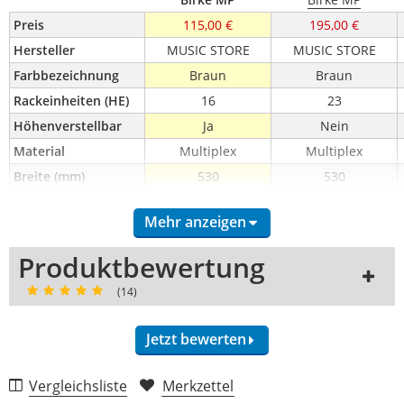
Preis
115,00 €
195,00 €
Hersteller
MUSIC STORE
MUSIC STORE
Farbbezeichnung
Braun
Braun
Rackeinheiten (HE)
16
23
Höhenverstellbar
Ja
Nein
Material
Multiplex
Multiplex
Breite (mm)
530
530
Höhe (mm)
755
1100
Mehr anzeigen
Tiefe (mm)
450
580
Produktbewertung
(14)
Jetzt bewerten
Vergleichsliste
Merkzettel
Preis/Leistung (5,0)