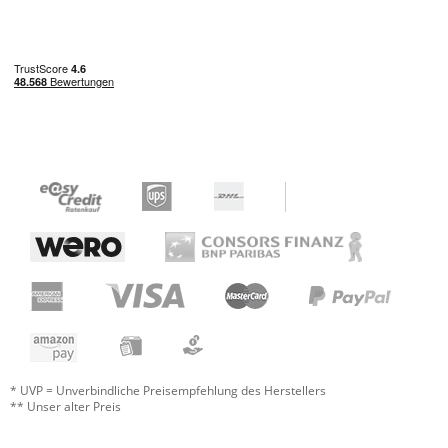
am oberen Ende schräg abgeschnitten.
Diese Öffnung kann man elegant mit einer
0,5 HE Blende (zb. Adam Hall 872005 VR)
verdecken und schafft somit auch zum
oberen Rand ein bisschen Ventilation.
Preis/Leistung
Verarbeitung
Aufbau
4 von 4 fanden diese Rezension hilfreich
War diese Rezension hilfreich?
* UVP = Unverbindliche Preisempfehlung des Herstellers
** Unser alter Preis
Studiorack