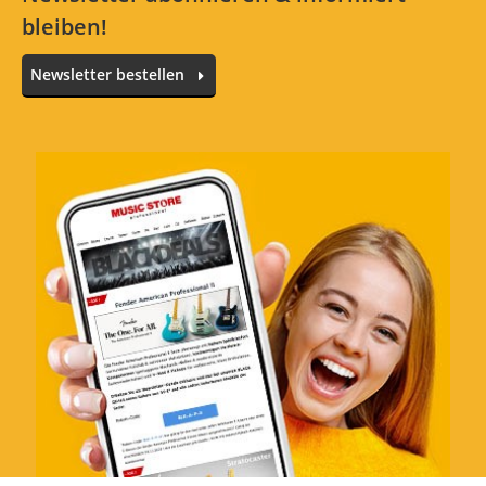
bleiben!
Ich bin begeistert!
Newsletter bestellen
Bewertung von:
B_1337
am
21.8.24
Die Verarbeitung und die Qualität vom Holz
sind super!
Alle Teile waren sauber und passgenau
verarbeitet und ließen sich ohne Mühen
zusammenbauen. Bei einem Seitenteil wurde
ein Astloch ausgebessert, jedoch sieht man
dies beim fertigen Rack nicht mehr, da diese
Stelle bewusst nach Innen verbaut wurde.
Das Holz war super glatt geschliffen und
fühlte sich selbst ohne Lackierung oder
Behandlung sehr hochwertig an. Ich habe es
vor dem Zusammenbau noch mit einem Öl
behandelt, um es langlebiger zu machen und
bin mit der finalen Optik sehr zufrieden!