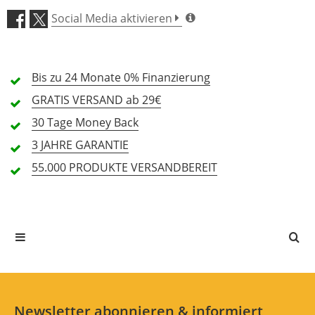
Social Media aktivieren
Verarbeitung (4,7)
Bis zu 24 Monate
Aufbau (4,7)
0% Finanzierung
GRATIS
VERSAND ab 29€
14 Rezensionen
30 Tage
Money Back
5 Sterne
11 Kunden
3 JAHRE
GARANTIE
4 Sterne
2 Kunden
55.000 PRODUKTE
VERSANDBEREIT
3 Sterne
1 Kunden
2 Sterne
0 Kunden
1 Sterne
0 Kunden
Alle Sprachen
Newsletter abonnieren & informiert