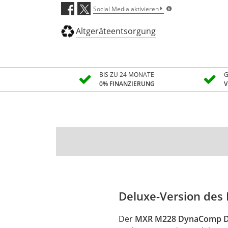
Social Media aktivieren
Altgeräteentsorgung
BIS ZU 24 MONATE
G
0% FINANZIERUNG
V
Deluxe-Version de
Der
MXR M228 DynaComp D