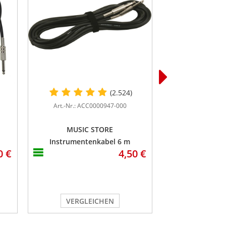
(2.524)
Art.-Nr.: ACC0000947-000
Art.-Nr.: AC
MUSIC STORE
MUSIC STORE P
Instrumentenkabel 6 m
Pack 
0 €
4,50 €
VERGLEICHEN
VERGL