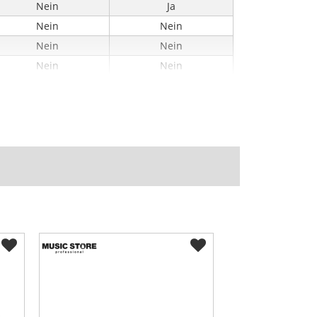
Nein
Ja
Nein
Nein
Nein
Nein
Nein
Nein
Nein
Nein
Nein
Nein
Nein
Ja
102
-
121
-
58
-
-
-