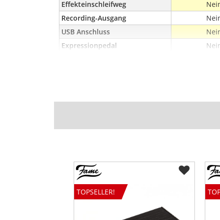
Effekteinschleifweg
Nei
Recording-Ausgang
Nei
USB Anschluss
Nei
Expressionpedal
Nei
Fußschalteranschluss
Nei
Kopfhöreranschluss
Nei
Batteriebetrieb
Ja
Breite (mm)
60
Länge (mm)
112
Höhe (mm)
52
Gewicht (kg)
0,3
TOPSELLER!
TOP