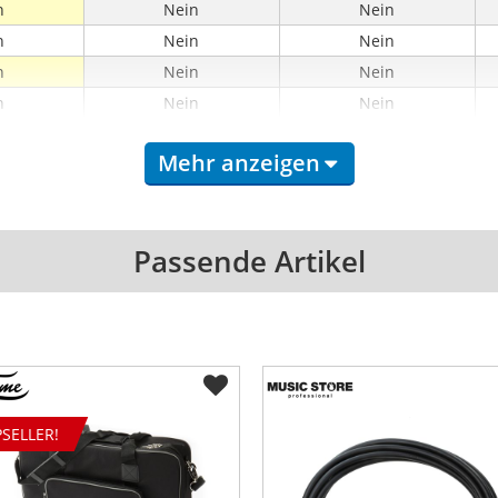
n
Nein
Nein
n
Nein
Nein
n
Nein
Nein
n
Nein
Nein
n
Nein
Nein
Mehr anzeigen
n
Nein
Nein
Ja
Ja
64
68
Passende Artikel
120
112
38
51
1
-
0,28
SELLER!