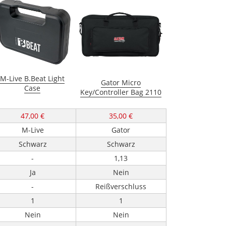
M-Live B.Beat Light
Gator Micro
Case
Key/Controller Bag 2110
47,00 €
35,00 €
M-Live
Gator
Schwarz
Schwarz
-
1,13
Ja
Nein
-
Reißverschluss
1
1
Nein
Nein