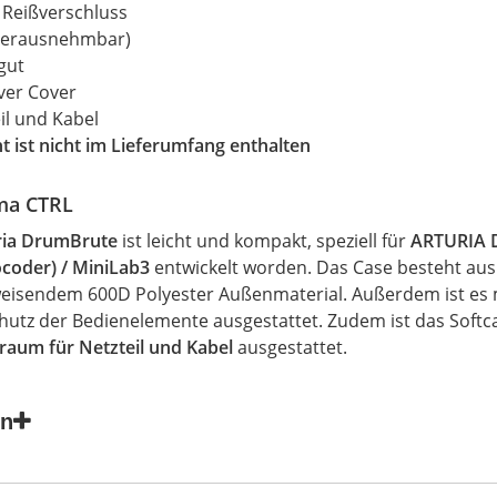
 Reißverschluss
herausnehmbar)
gut
ver Cover
il und Kabel
 ist nicht im Lieferumfang enthalten
ma CTRL
ia
DrumBrute
ist leicht und kompakt, speziell für
ARTURIA 
coder) / MiniLab3
entwickelt worden. Das
Case
besteht aus
isendem 600D Polyester Außenmaterial. Außerdem ist e
utz der Bedienelemente ausgestattet. Zudem ist das
Softc
raum für Netzteil und Kabel
ausgestattet.
en