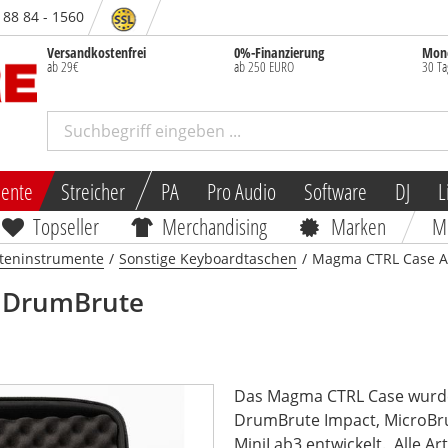
/ 88 84 - 1560
Versandkostenfrei
0%-Finanzierung
Mone
ab 29€
ab 250 EURO
30 Ta
mente
Streicher
PA
Pro Audio
Software
DJ
L
Topseller
Merchandising
Marken
M
steninstrumente
/
Sonstige Keyboardtaschen
/
Magma CTRL Case A
a DrumBrute
Das Magma CTRL Case wurde 
DrumBrute Impact, MicroBru
MiniLab3 entwickelt.
Alle Ar