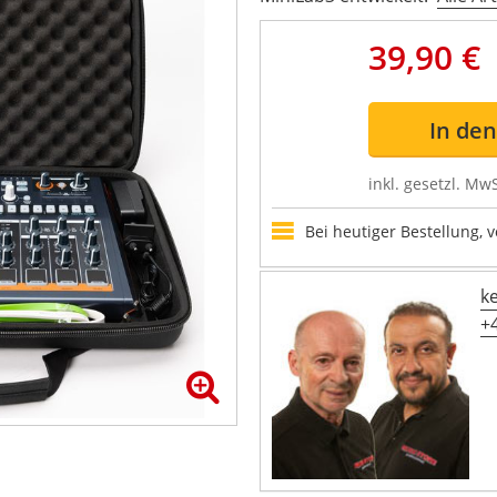
39,90 €
In de
inkl. gesetzl. MwS
Bei heutiger Bestellung, 
k
+4