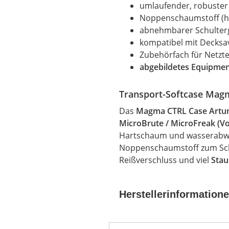
umlaufender, robuster
Noppenschaumstoff (
abnehmbarer Schulter
kompatibel mit Decksa
Zubehörfach für Netzte
abgebildetes Equipment
Transport-Softcase Mag
Das
Magma CTRL
Case
Artur
MicroBrute /
MicroFreak
(Vo
Hartschaum und wasserabwe
Noppenschaumstoff zum Sch
Reißverschluss und viel
Stau
Herstellerinformation