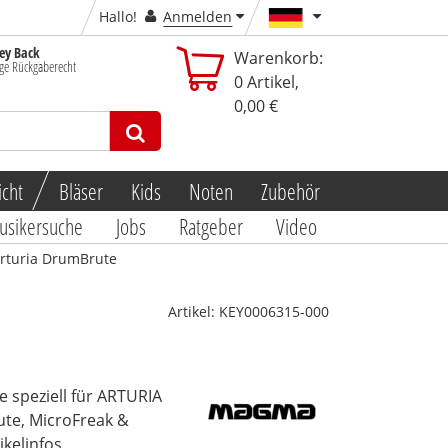
Hallo!
Anmelden
y Back
Warenkorb:
ge Rückgaberecht
0
Artikel,
0,00 €
icht
Bläser
Kids
Noten
Zubehör
usikersuche
Jobs
Ratgeber
Video
rturia DrumBrute
Artikel:
KEY0006315-000
speziell für ARTURIA
te, MicroFreak &
tikelinfos