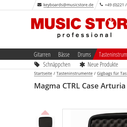
keyboards@musicstore.de
+49 (0)221 
Gitarren
Bässe
Drums
Tasteninstru
Schnäppchen
Neue Produkte
Startseite
/
Tasteninstrumente
/
Gigbags für Ta
Magma
CTRL Case Arturi