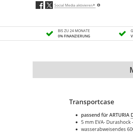
Social Media aktivieren
BIS ZU 24 MONATE
G
0% FINANZIERUNG
V
Transportcase
passend für
ARTURIA
5 mm EVA- Durashock 
wasserabweisendes 60