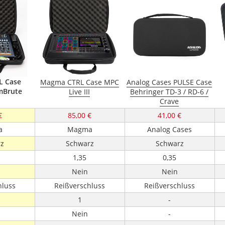
L Case
Magma CTRL Case MPC
Analog Cases PULSE Case
mBrute
Live III
Behringer TD-3 / RD-6 /
Crave
€
85,00 €
41,00 €
a
Magma
Analog Cases
z
Schwarz
Schwarz
1,35
0,35
Nein
Nein
hluss
Reißverschluss
Reißverschluss
1
-
Nein
-