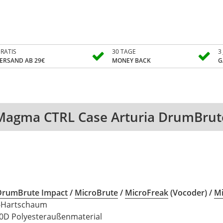
RATIS
30 TAGE
3
ERSAND AB 29€
MONEY BACK
G
Magma CTRL Case Arturia DrumBrut
DrumBrute Impact
/
MicroBrute
/
MicroFreak
(Vocoder) /
Mi
-Hartschaum
0D Polyesteraußenmaterial