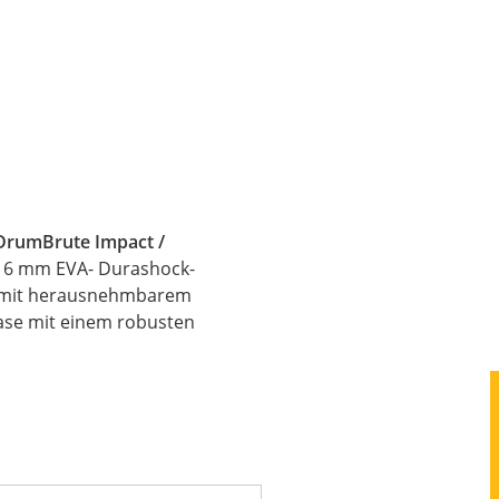
DrumBrute Impact /
 6 mm EVA- Durashock-
s mit herausnehmbarem
ase
mit einem robusten