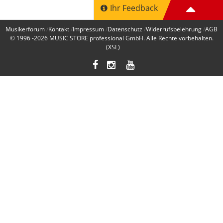
Ihr Feedback
Musikerforum
Kontakt
Impressum
Datenschutz
Widerrufsbelehrung
AGB
© 1996 -2026
MUSIC STORE professional GmbH
. Alle Rechte vorbehalten.
(XSL)