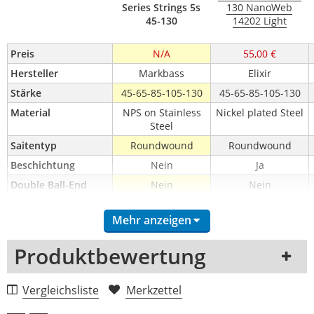
Series Strings 5s
130 NanoWeb
45-130
14202 Light
Preis
N/A
55,00 €
Hersteller
Markbass
Elixir
Stärke
45-65-85-105-130
45-65-85-105-130
Material
NPS on Stainless
Nickel plated Steel
Steel
Saitentyp
Roundwound
Roundwound
Beschichtung
Nein
Ja
Double Ball-End
Nein
Nein
Mensur
Longscale
Longscale
Mehr anzeigen
Tapered
Nein
Nein
Produktbewertung
1 Rezension
Vergleichsliste
Merkzettel
5 Sterne
0 Kunden