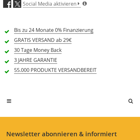
Social Media aktivieren
4 Sterne
0 Kunden
3 Sterne
0 Kunden
Bis zu 24 Monate
0% Finanzierung
2 Sterne
0 Kunden
GRATIS
VERSAND ab 29€
1 Sterne
0 Kunden
30 Tage
Money Back
3 JAHRE
GARANTIE
55.000 PRODUKTE
VERSANDBEREIT
Alle Sprachen
In deiner Sprache gibt es noch keine Textbewertungen.
Jetzt bewerten
Newsletter abonnieren & informiert