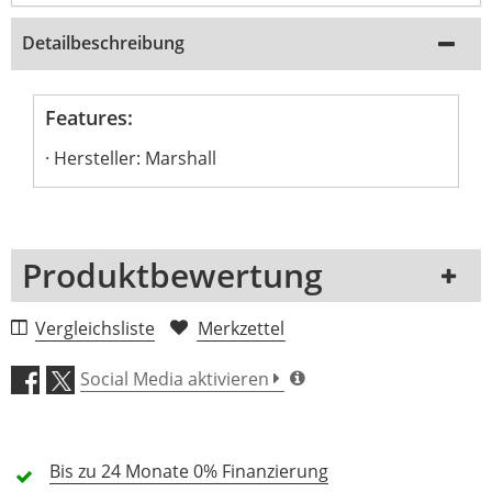
Detailbeschreibung
Features:
Hersteller: Marshall
Produktbewertung
1 Rezension
Vergleichsliste
Merkzettel
5 Sterne
0 Kunden
Social Media aktivieren
4 Sterne
0 Kunden
3 Sterne
0 Kunden
Bis zu 24 Monate
0% Finanzierung
2 Sterne
0 Kunden