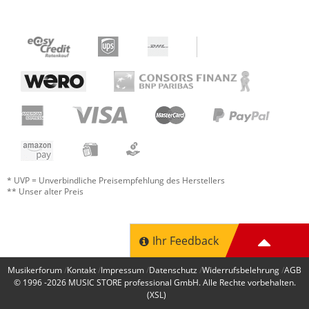
* UVP = Unverbindliche Preisempfehlung des Herstellers
** Unser alter Preis
Ihr Feedback
Musikerforum
Kontakt
Impressum
Datenschutz
Widerrufsbelehrung
AGB
© 1996 -2026
MUSIC STORE professional GmbH
. Alle Rechte vorbehalten.
(XSL)