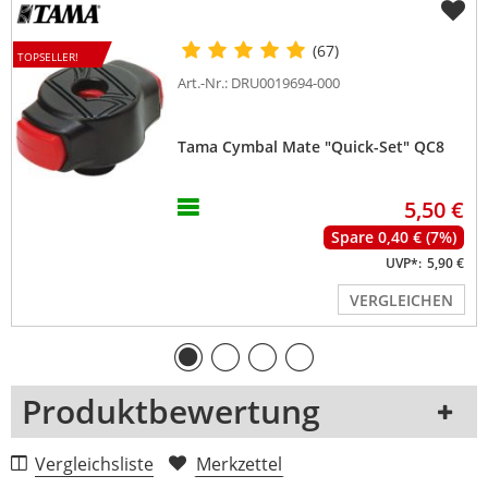
(67)
TOPSELLER!
Art.-Nr.: DRU0019694-000
Tama Cymbal Mate "Quick-Set" QC8
5,50 €
Spare 0,40 € (7%)
UVP*:
5,90 €
VERGLEICHEN
Produktbewertung
1 Rezension
Vergleichsliste
Merkzettel