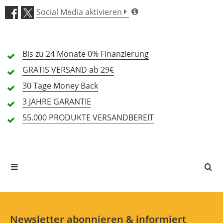
5 Sterne
0 Kunden
Social Media aktivieren
4 Sterne
0 Kunden
3 Sterne
0 Kunden
Bis zu 24 Monate
0% Finanzierung
2 Sterne
0 Kunden
GRATIS
VERSAND ab 29€
1 Sterne
0 Kunden
30 Tage
Money Back
3 JAHRE
GARANTIE
55.000 PRODUKTE
VERSANDBEREIT
Alle Sprachen
In deiner Sprache gibt es noch keine Textbewertungen.
Jetzt bewerten
Newsletter abonnieren & informiert