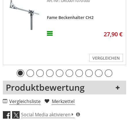
Art.-Nr.: DRU0011070-000
Fame Beckenhalter CH2
27,90 €
VERGLEICHEN
Produktbewertung
1 Rezension
Vergleichsliste
Merkzettel
5 Sterne
0 Kunden
Social Media aktivieren
4 Sterne
0 Kunden