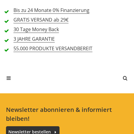
3 Sterne
0 Kunden
Bis zu 24 Monate
0% Finanzierung
2 Sterne
0 Kunden
GRATIS
VERSAND ab 29€
1 Sterne
0 Kunden
30 Tage
Money Back
3 JAHRE
GARANTIE
55.000 PRODUKTE
VERSANDBEREIT
Alle Sprachen
In deiner Sprache gibt es noch keine Textbewertungen.
Jetzt bewerten
Newsletter abonnieren & informiert
bleiben!
Newsletter bestellen