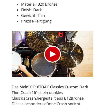
Material: B20 Bronze
Finish: Dark
Gewicht: Thin
Präzise Fertigung
Das
Meinl CC16TDAC Classics
Custom
Dark
Thin
Crash
16"
ist ein dunkles
Classics
Crash,
hergestellt aus
B12Bronze.
Dieses besonders dünne
Crash
spricht