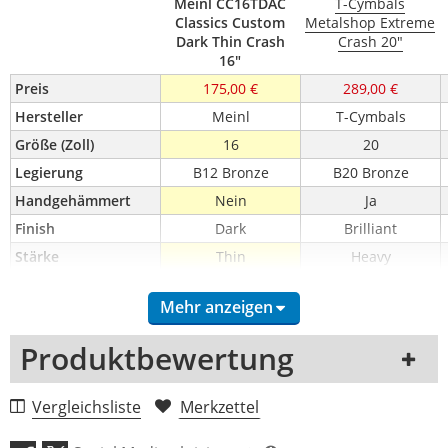
Meinl CC16TDAC
T-Cymbals
Classics Custom
Metalshop Extreme
Dark Thin Crash
Crash 20"
16"
Preis
175,00 €
289,00 €
Hersteller
Meinl
T-Cymbals
Größe (Zoll)
16
20
Legierung
B12 Bronze
B20 Bronze
Handgehämmert
Nein
Ja
Finish
Dark
Brilliant
Stärke
Thin
Heavy
Mehr anzeigen
Produktbewertung
1 Rezension
Vergleichsliste
Merkzettel
5 Sterne
0 Kunden