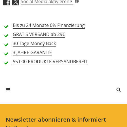
Social Media aktivieren
4 Sterne
0 Kunden
3 Sterne
0 Kunden
Bis zu 24 Monate
0% Finanzierung
2 Sterne
0 Kunden
GRATIS
VERSAND ab 29€
1 Sterne
0 Kunden
30 Tage
Money Back
3 JAHRE
GARANTIE
55.000 PRODUKTE
VERSANDBEREIT
Alle Sprachen
In deiner Sprache gibt es noch keine Textbewertungen.
Jetzt bewerten
Newsletter abonnieren & informiert