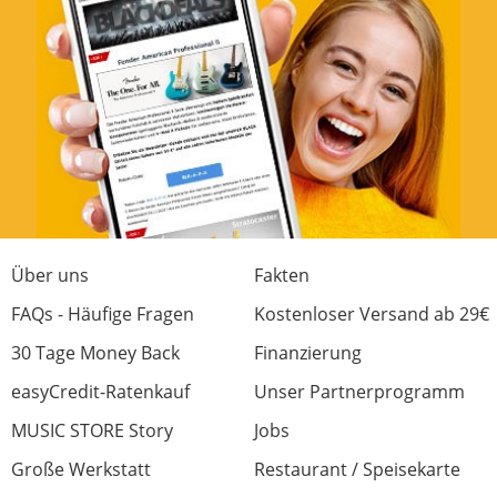
Klingt nicht so aufdringlich laut, passt sehr
gut.
Klang
Verarbeitung
Preis/Leistung
Features
Über uns
Fakten
Handling
FAQs - Häufige Fragen
Kostenloser Versand ab 29€
0 von 0 fanden diese Rezension hilfreich
War diese Rezension hilfreich?
30 Tage Money Back
Finanzierung
easyCredit-Ratenkauf
Unser Partnerprogramm
MUSIC STORE Story
Jobs
Große Werkstatt
Restaurant / Speisekarte