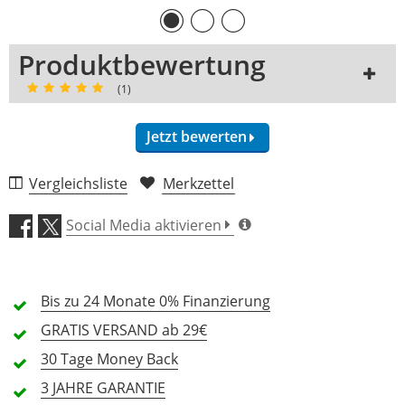
Produktbewertung
(1)
Jetzt bewerten
Vergleichsliste
Merkzettel
Klang (5,0)
Social Media aktivieren
Verarbeitung (5,0)
Bis zu 24 Monate
Preis/Leistung (5,0)
0% Finanzierung
GRATIS
VERSAND ab 29€
Features (5,0)
30 Tage
Money Back
3 JAHRE
GARANTIE