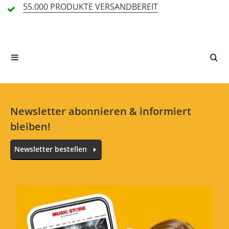
Handling (5,0)
55.000 PRODUKTE
VERSANDBEREIT
1 Rezension
5 Sterne
1 Kunden
4 Sterne
0 Kunden
3 Sterne
0 Kunden
2 Sterne
0 Kunden
1 Sterne
0 Kunden
Newsletter abonnieren & informiert
bleiben!
Newsletter bestellen
Alle Sprachen
Gewohnt gute Meinl Qualität
Bewertung von:
Markus
am
7.11.20