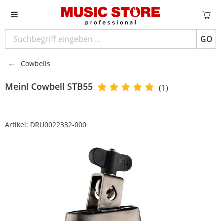
GO
Cowbells
Meinl
Cowbell STB55
(1)
Artikel:
DRU0022332-000