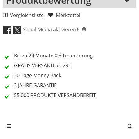
Produktbewertung
1 Rezension
Vergleichsliste
Merkzettel
5 Sterne
0 Kunden
Social Media aktivieren
4 Sterne
0 Kunden
3 Sterne
0 Kunden
Bis zu 24 Monate
0% Finanzierung
2 Sterne
0 Kunden
GRATIS
VERSAND ab 29€
1 Sterne
0 Kunden
30 Tage
Money Back
3 JAHRE
GARANTIE
55.000 PRODUKTE
VERSANDBEREIT
Alle Sprachen
In deiner Sprache gibt es noch keine Textbewertungen.
Jetzt bewerten