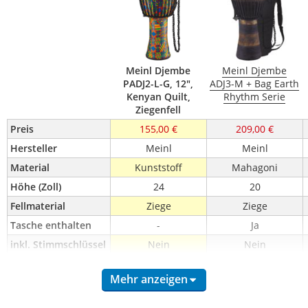
Meinl Djembe
Meinl Djembe
PADJ2-L-G, 12",
ADJ3-M + Bag Earth
Kenyan Quilt,
Rhythm Serie
Ziegenfell
Preis
155,00 €
209,00 €
Hersteller
Meinl
Meinl
Material
Kunststoff
Mahagoni
Höhe (Zoll)
24
20
Fellmaterial
Ziege
Ziege
Tasche enthalten
-
Ja
inkl. Stimmschlüssel
Nein
Nein
Mehr anzeigen