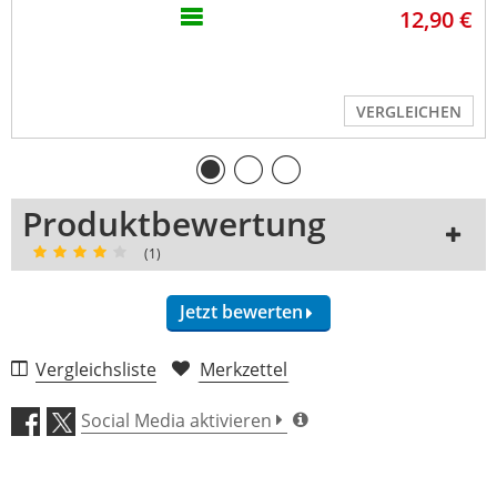
12,90 €
VERGLEICHEN
Produktbewertung
(1)
Jetzt bewerten
1 Rezension
Vergleichsliste
Merkzettel
5 Sterne
0 Kunden
Social Media aktivieren
4 Sterne
1 Kunden
3 Sterne
0 Kunden