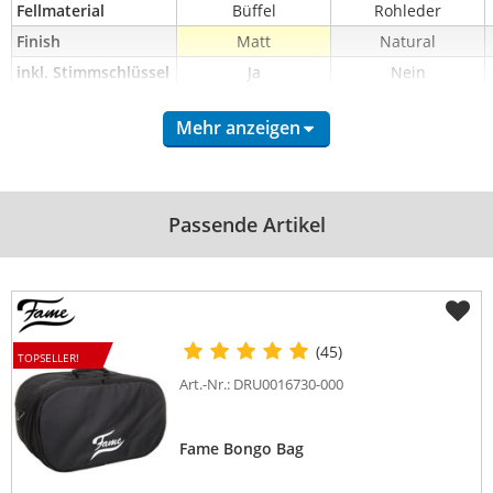
Fellmaterial
Büffel
Rohleder
Finish
Matt
Natural
inkl. Stimmschlüssel
Ja
Nein
Mehr anzeigen
Passende Artikel
(45)
TOPSELLER!
Art.-Nr.: DRU0016730-000
Fame Bongo Bag