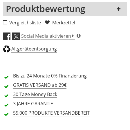
Produktbewertung
1 Rezension
Vergleichsliste
Merkzettel
5 Sterne
0 Kunden
Social Media aktivieren
4 Sterne
0 Kunden
Altgeräteentsorgung
3 Sterne
0 Kunden
2 Sterne
0 Kunden
1 Sterne
0 Kunden
Bis zu 24 Monate
0% Finanzierung
GRATIS
VERSAND ab 29€
30 Tage
Money Back
Alle Sprachen
3 JAHRE
GARANTIE
55.000 PRODUKTE
VERSANDBEREIT
In deiner Sprache gibt es noch keine Textbewertungen.
Jetzt bewerten