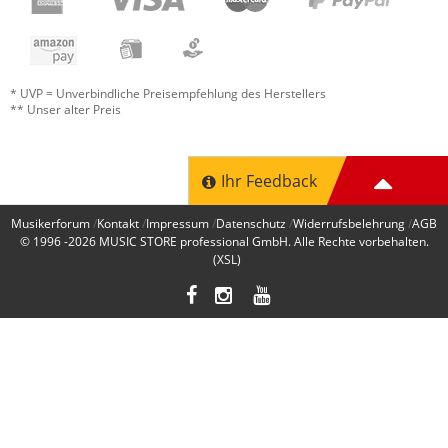
* UVP = Unverbindliche Preisempfehlung des Herstellers
** Unser alter Preis
Ihr Feedback
Musikerforum
Kontakt
Impressum
Datenschutz
Widerrufsbelehrung
AGB
© 1996 -2026
MUSIC STORE professional GmbH
. Alle Rechte vorbehalten.
(XSL)