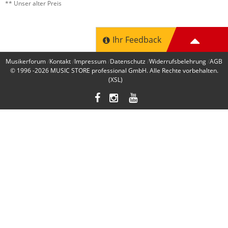
** Unser alter Preis
Ihr Feedback
Musikerforum
Kontakt
Impressum
Datenschutz
Widerrufsbelehrung
AGB
© 1996 -2026
MUSIC STORE professional GmbH
. Alle Rechte vorbehalten.
(XSL)