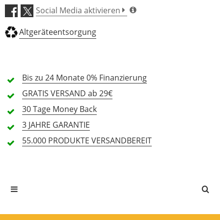
5 Sterne
0 Kunden
Fußschalteranschlus
-
Ja
Social Media aktivieren
s
4 Sterne
0 Kunden
Kopfhöreranschluss
-
Nein
Altgeräteentsorgung
3 Sterne
0 Kunden
Spannung (Volt)
-
9
2 Sterne
0 Kunden
Stromverbrauch 
-
300
(mA)
1 Sterne
0 Kunden
Bis zu 24 Monate
0% Finanzierung
Batteriebetrieb
-
Nein
GRATIS
VERSAND ab 29€
inkl. Netzteil
-
Nein
Breite (mm)
-
102
30 Tage
Money Back
Alle Sprachen
Länge (mm)
-
114
3 JAHRE
GARANTIE
Höhe (mm)
-
44
55.000 PRODUKTE
VERSANDBEREIT
In deiner Sprache gibt es noch keine Textbewertungen.
Anzahl Kanäle
-
-
Jetzt bewerten