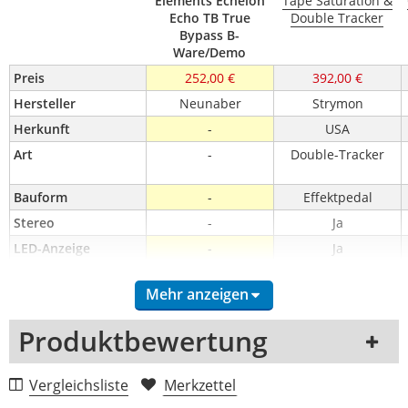
Elements Echelon
Tape Saturation &
Echo TB True
Double Tracker
Bypass B-
Ware/Demo
Preis
252,00 €
392,00 €
Hersteller
Neunaber
Strymon
Herkunft
-
USA
Art
-
Double-Tracker
Bauform
-
Effektpedal
Stereo
-
Ja
LED-Anzeige
-
Ja
Effekteinschleifweg
-
Nein
Mehr anzeigen
Recording-Ausgang
-
Nein
USB Anschluss
-
Ja
Produktbewertung
Midi Schnittstelle
-
Ja
Anschluss für 
-
Ja
1 Rezension
Vergleichsliste
Merkzettel
Expressionpedal