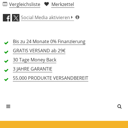
Vergleichsliste
Merkzettel
Qualität (5,0)
Social Media aktivieren
Preis/Leistung (4,5)
2 Rezensionen
Bis zu 24 Monate
0% Finanzierung
5 Sterne
2 Kunden
GRATIS
VERSAND ab 29€
4 Sterne
0 Kunden
30 Tage
Money Back
3 Sterne
0 Kunden
3 JAHRE
GARANTIE
2 Sterne
0 Kunden
55.000 PRODUKTE
VERSANDBEREIT
1 Sterne
0 Kunden
Alle Sprachen