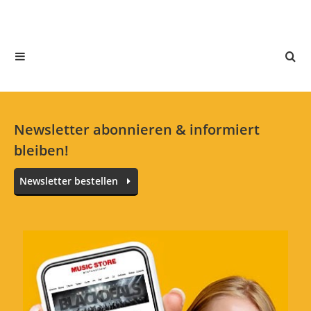
4 Sterne
1 Kunden
3 Sterne
0 Kunden
2 Sterne
0 Kunden
1 Sterne
0 Kunden
Newsletter abonnieren & informiert
bleiben!
Alle Sprachen
Newsletter bestellen
Perfekt
Bewertung von:
Limex
am
8.5.26
Tip Top
Schnelle Lieferung und Top Produkt.
Danke und gerne wieder.