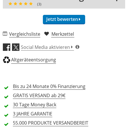
(3)
Jetzt bewerten
Vergleichsliste
Merkzettel
Sound (4,7)
Social Media aktivieren
Verarbeitung (4,0)
Altgeräteentsorgung
Ausstattung (4,3)
Bis zu 24 Monate
0% Finanzierung
Bedienung (4,7)
GRATIS
VERSAND ab 29€
Preis/Leistung (5,0)
30 Tage
Money Back
3 JAHRE
GARANTIE
3 Rezensionen
55.000 PRODUKTE
VERSANDBEREIT
5 Sterne
2 Kunden