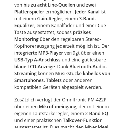
von
bis zu acht Line-Quellen
und
zwei
Plattenspieler
ermöglichen.
Jeder Kanal
ist
mit einem
Gain-Regler
, einem
3-Band-
Equalizer
, einem Kanalfader und einer Cue-
Taste ausgestattet, sodass
präzises
Monitoring
über den regelbaren Stereo-
Kopfhörerausgang jederzeit möglich ist. Der
integrierte MP3-Player
verfügt über einen
USB-Typ A-Anschluss
und eine gut lesbare
blaue LCD-Anzeige
. Dank
Bluetooth-Audio-
Streaming
können Musikstücke
kabellos von
Smartphones, Tablets
oder anderen
kompatiblen Geräten abgespielt werden.
Zusätzlich verfügt der Omnitronic PM-422P
über einen
Mikrofoneingang
, der mit einem
eigenen Lautstärkeregler, einem
2-Band-EQ
und einer praktischen
Talkover-Funktion
ausgestattet ist. Dies macht den Mixer
ideal