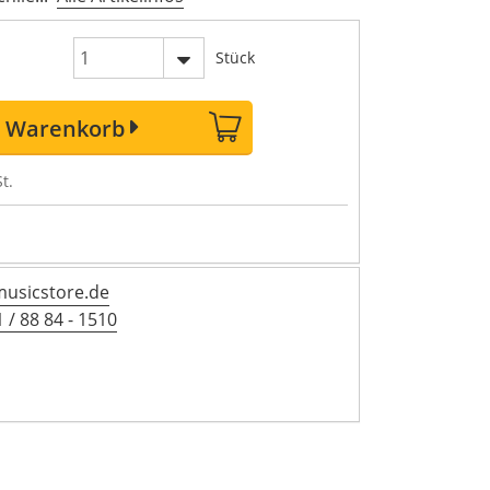
Stück
n Warenkorb
t.
musicstore.de
 / 88 84 - 1510