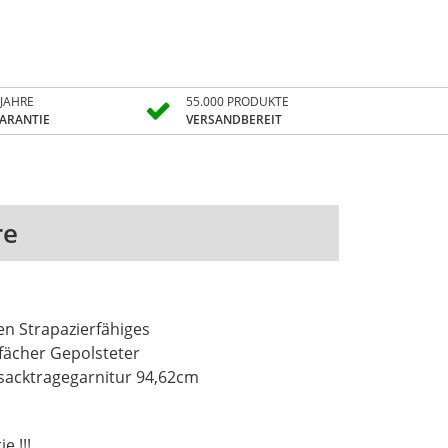
 JAHRE
55.000 PRODUKTE
ARANTIE
VERSANDBEREIT
re
en Strapazierfähiges
fächer Gepolsteter
sacktragegarnitur 94,62cm
e !!!