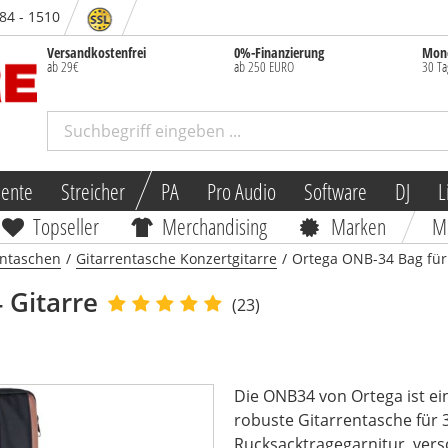
 84 - 1510
Versandkostenfrei
0%-Finanzierung
Mone
ab 29€
ab 250 EURO
30 Ta
mente
Streicher
PA
Pro Audio
Software
DJ
L
Topseller
Merchandising
Marken
M
entaschen
/
Gitarrentasche Konzertgitarre
/
Ortega ONB-34 Bag für 
 Gitarre
(23)
Die ONB34 von Ortega ist e
robuste Gitarrentasche für 
Rucksacktragegarnitur, versch