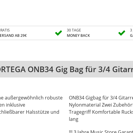
RATIS
30 TAGE
3
ERSAND AB 29€
MONEY BACK
G
RTEGA ONB34 Gig Bag für 3/4 Gitar
ine außergewöhnlich robuste
ONB34 Gigbag für 3/4 Gitarr
en inklusive
Nylonmaterial Zwei Zubehör
chließbarer Halsstütze und
Tragegriff Komfortable Ruck
lang
!!! 3 Jahre Music Store Garanti