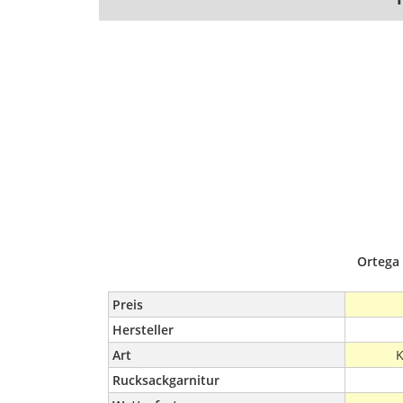
Ortega 
Preis
Hersteller
Art
K
Rucksackgarnitur