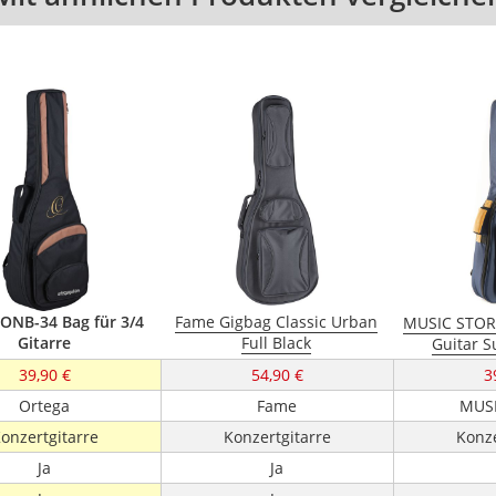
ONB-34 Bag für 3/4
Fame Gigbag Classic Urban
MUSIC STORE
Gitarre
Full Black
Guitar 
39,90 €
54,90 €
3
Ortega
Fame
MUSI
onzertgitarre
Konzertgitarre
Konze
Ja
Ja