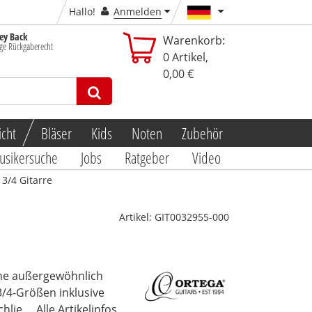
Hallo!
Anmelden
y Back
Warenkorb:
ge Rückgaberecht
0
Artikel,
0,00 €
icht
Bläser
Kids
Noten
Zubehör
usikersuche
Jobs
Ratgeber
Video
3/4 Gitarre
Artikel:
GIT0032955-000
ine außergewöhnlich
3/4-Größen inklusive
lie...
Alle Artikelinfos