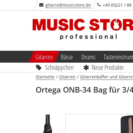
gitarre@musicstore.de
+49 (0)221 / 88
Gitarren
Bässe
Drums
Tasteninstru
Schnäppchen
Neue Produkte
Startseite
/
Gitarren
/
Gitarrenkoffer und Gitarr
Ortega
ONB-34 Bag für 3/4