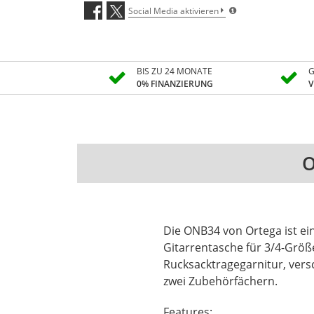
Social Media aktivieren
BIS ZU 24 MONATE
G
0% FINANZIERUNG
V
O
Die ONB34 von Ortega ist e
Gitarrentasche für 3/4-Größ
Rucksacktragegarnitur, vers
zwei Zubehörfächern.
Features: