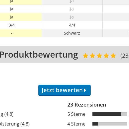
Ja
Ja
Ja
Ja
Ja
Ja
3/4
4/4
-
Schwarz
Produktbewertung
(23
Jetzt bewerten
23 Rezensionen
g (4,8)
5 Sterne
olsterung (4,8)
4 Sterne