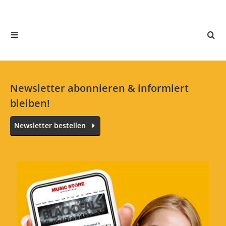
Alle Sprachen
Empfehlenswert!
Bewertung von:
Groopa
am
22.6.18
Newsletter abonnieren & informiert
Das ist was zum Blättern und Informieren. Es
bleiben!
werden die großen Gitarristen beschrieben,
mit deren eigener Geschichte, Bandhistorie,
Newsletter bestellen
sowie deren Instrumente, Amps, Boxen,
Effects, etc. Hier ist für jeden was drin, der
sich für unsere "Wegweiser" interessiert.
Preis/Leistung
0 von 0 fanden diese Rezension hilfreich
War diese Rezension hilfreich?