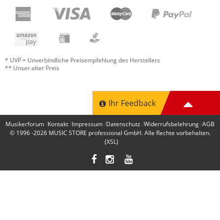
Jetzt bewerten
* UVP = Unverbindliche Preisempfehlung des Herstellers
** Unser alter Preis
Ihr Feedback
Musikerforum
Kontakt
Impressum
Datenschutz
Widerrufsbelehrung
AGB
© 1996 -2026
MUSIC STORE professional GmbH
. Alle Rechte vorbehalten.
(XSL)