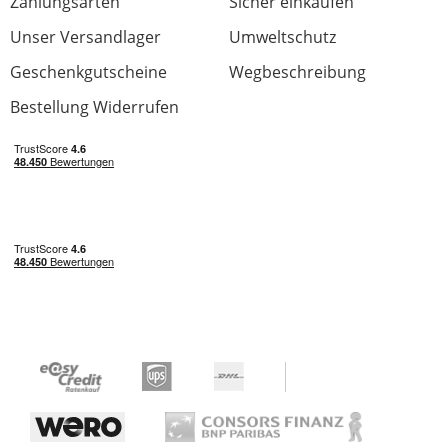
Zahlungsarten
der Einordnen kann, was Tonabnehmer XY
Sicher einkaufen
von Hersteller YZ bedeutet.
Unser Versandlager
Umweltschutz
Geschenkgutscheine
Wegbeschreibung
Für den Nur-Musikliebhaber sind die
Informationen zu nerdig. Gitarristen sind
Bestellung Widerrufen
klar die Zielgruppe.
Leider sind keine Tonbeispiele enthalten. In
Zeiten von Youtube wohl kein Problem,
trotzdem schade.
Preis/Leistung
0 von 0 fanden diese Rezension hilfreich
War diese Rezension hilfreich?