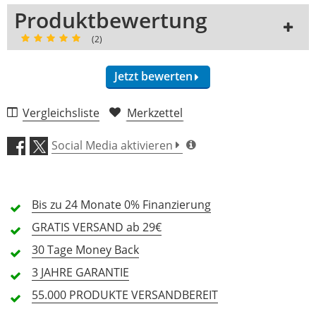
Produktbewertung
(2)
Jetzt bewerten
Vergleichsliste
Merkzettel
Preis/Leistung (5,0)
Social Media aktivieren
2 Rezensionen
5 Sterne
2 Kunden
4 Sterne
0 Kunden
Bis zu 24 Monate
0% Finanzierung
3 Sterne
0 Kunden
GRATIS
VERSAND ab 29€
2 Sterne
0 Kunden
30 Tage
Money Back
1 Sterne
0 Kunden
3 JAHRE
GARANTIE
55.000 PRODUKTE
VERSANDBEREIT