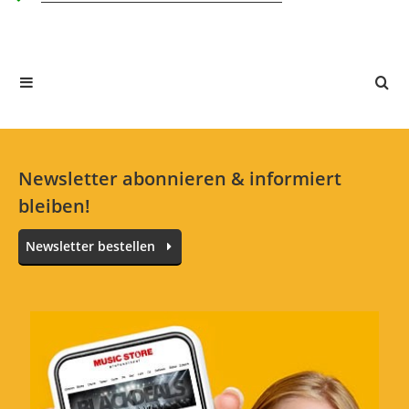
3 Sterne
0 Kunden
2 Sterne
0 Kunden
1 Sterne
0 Kunden
Alle Sprachen
Newsletter abonnieren & informiert
bleiben!
PRS Gitarrengurt
Newsletter bestellen
Bewertung von:
simbad
am
30.6.21
Der Gurt ist relativ steif, könnte etwas
weicher sein. Ansonsten ok.
Verarbeitung
Tragekomfort