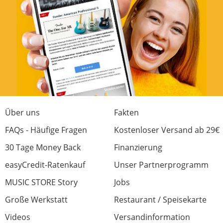
Preis/Leistung
0 von 0 fanden diese Rezension hilfreich
War diese Rezension hilfreich?
Hochwertig verarbeiteter
Über uns
Fakten
Gitarrengurt
FAQs - Häufige Fragen
Kostenloser Versand ab 29€
Bewertung von:
Alexandra
am
31.12.24
30 Tage Money Back
Finanzierung
easyCredit-Ratenkauf
Wir sind sehr zufrieden. Mein Mann hat
Unser Partnerprogramm
schon eine e-Gitarre von dieser Firma.
MUSIC STORE Story
Jobs
Wir kommen aus Hamburg und sind sehr
Große Werkstatt
Restaurant / Speisekarte
zufrieden mit der Kompetenz.
Videos
Versandinformation