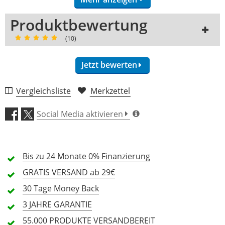
Hersteller-Logo
Ja
Nein
Produktbewertung
(10)
Jetzt bewerten
Vergleichsliste
Merkzettel
Verarbeitung (5,0)
Social Media aktivieren
Tragekomfort (4,9)
Bis zu 24 Monate
Preis/Leistung (4,6)
0% Finanzierung
GRATIS
VERSAND ab 29€
10 Rezensionen
30 Tage
Money Back
5 Sterne
9 Kunden
3 JAHRE
GARANTIE
4 Sterne
1 Kunden
55.000 PRODUKTE
VERSANDBEREIT