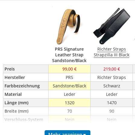
PRS Signature
Richter Straps
Leather Strap
Strapzilla III Black
Sandstone/Black
Preis
99,00 €
219,00 €
Hersteller
PRS
Richter Straps
Farbbezeichnung
Sandstone/Black
Schwarz
Material
Leder
Leder
Länge (mm)
1320
1470
Breite (mm)
70
90
Verschluss-System
Nein
Nein
Custom-Grafik
Nein
Nein
Mehr anzeigen