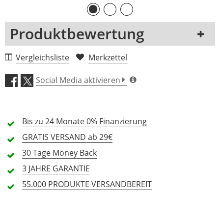
Produktbewertung
1 Rezension
Vergleichsliste
Merkzettel
5 Sterne
0 Kunden
Social Media aktivieren
4 Sterne
0 Kunden
3 Sterne
0 Kunden
Bis zu 24 Monate
0% Finanzierung
2 Sterne
0 Kunden
GRATIS
VERSAND ab 29€
1 Sterne
0 Kunden
30 Tage
Money Back
3 JAHRE
GARANTIE
55.000 PRODUKTE
VERSANDBEREIT
Alle Sprachen
In deiner Sprache gibt es noch keine Textbewertungen.