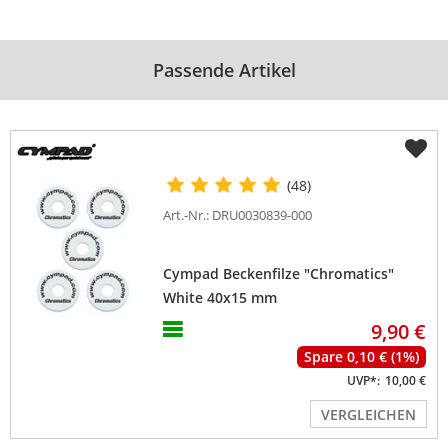
Passende Artikel
(48)
Art.-Nr.: DRU0030839-000
Cympad Beckenfilze "Chromatics"
White 40x15 mm
9,90 €
Spare 0,10 € (1%)
UVP*:
10,00 €
VERGLEICHEN