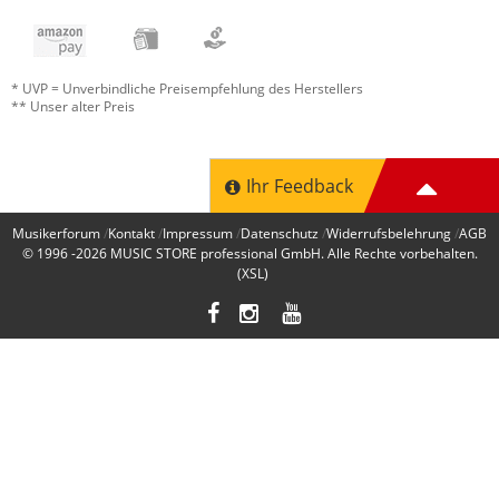
* UVP = Unverbindliche Preisempfehlung des Herstellers
** Unser alter Preis
Ihr Feedback
Musikerforum
Kontakt
Impressum
Datenschutz
Widerrufsbelehrung
AGB
© 1996 -2026
MUSIC STORE professional GmbH
. Alle Rechte vorbehalten.
(XSL)