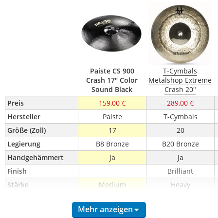
Paiste CS 900
T-Cymbals
Crash 17" Color
Metalshop Extreme
Sound Black
Crash 20"
Preis
159,00 €
289,00 €
Hersteller
Paiste
T-Cymbals
Größe (Zoll)
17
20
Legierung
B8 Bronze
B20 Bronze
Handgehämmert
Ja
Ja
Finish
-
Brilliant
Stärke
Medium
Heavy
Mehr anzeigen