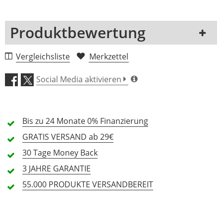
Produktbewertung
1 Rezension
Vergleichsliste
Merkzettel
5 Sterne
0 Kunden
Social Media aktivieren
4 Sterne
0 Kunden
3 Sterne
0 Kunden
Bis zu 24 Monate
0% Finanzierung
2 Sterne
0 Kunden
GRATIS
VERSAND ab 29€
1 Sterne
0 Kunden
30 Tage
Money Back
3 JAHRE
GARANTIE
55.000 PRODUKTE
VERSANDBEREIT
Alle Sprachen
In deiner Sprache gibt es noch keine Textbewertungen.