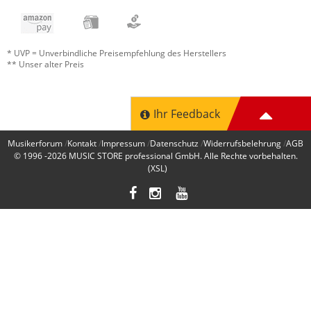
* UVP = Unverbindliche Preisempfehlung des Herstellers
** Unser alter Preis
Ihr Feedback
Musikerforum
Kontakt
Impressum
Datenschutz
Widerrufsbelehrung
AGB
© 1996 -2026
MUSIC STORE professional GmbH
. Alle Rechte vorbehalten.
(XSL)