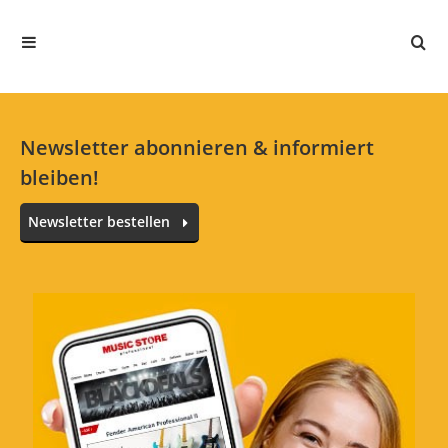
5 Sterne
5 Kunden
4 Sterne
1 Kunden
3 Sterne
0 Kunden
2 Sterne
0 Kunden
1 Sterne
0 Kunden
Newsletter abonnieren & informiert
bleiben!
Newsletter bestellen
Alle Sprachen
Ein unglaublich gutes Pedal
Bewertung von:
Konstantin
am
3.1.17
Ich spiele jetzt seit etwa 18 Jahren Schlagzeug
und davon bestimmt 10 mit meiner DW4002.
Diese war schon toll und wurde von mir