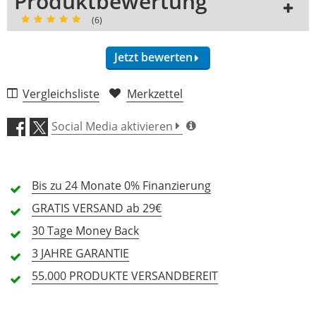
Produktbewertung
(6)
Jetzt bewerten
Vergleichsliste
Merkzettel
Funktionalität (4,7)
Social Media aktivieren
Verarbeitung (4,7)
Bis zu 24 Monate
Preis/Leistung (4,7)
0% Finanzierung
GRATIS
VERSAND ab 29€
Features (4,7)
30 Tage
Money Back
3 JAHRE
GARANTIE
Handling (4,7)
55.000 PRODUKTE
VERSANDBEREIT
6 Rezensionen