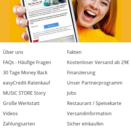
immer gepflegt. Nachdem ich schon Jahre
lang davon geträumt habe, eine Eliminator
zu spielen, habe ich mir den Wunsch vor
Kurzem erfüllt. Als ich das Pedal bekommen
und in die Hand genommen habe, war ich
erstmal baff. Ich glaube, allein ein Pedal
wiegt soviel wie die gesamt alte 4002.
Spätestens als ich die Eliminator dann
Über uns
Fakten
montiert hatte und angefangen habe, zu
FAQs - Häufige Fragen
Kostenloser Versand ab 29€
spielen, habe ich mich gefragt, warum ich
30 Tage Money Back
Finanzierung
mir diese nicht schon viel früher gekauft
habe. Das Spielgefühlt ist einfach der
easyCredit-Ratenkauf
Unser Partnerprogramm
Wahnsinn, so unglaublich präzise. Dazu
MUSIC STORE Story
Jobs
kommen noch die ganzen
Einstellmöglichkeiten, die wirklich keinen
Große Werkstatt
Restaurant / Speisekarte
Wunsch offen lassen. Damit findet wirklich
Videos
Versandinformation
jeder seine optimale Einstellung und
Spielgefühl.
Zahlungsarten
Sicher einkaufen
Von mir gibt es hier mehr als eine klare