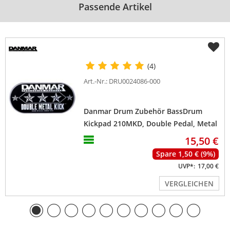
Passende Artikel
(4)
Art.-Nr.: DRU0024086-000
Danmar Drum Zubehör BassDrum
Kickpad 210MKD, Double Pedal, Metal
Kick Disk
15,50 €
Spare 1,50 € (9%)
UVP*:
17,00 €
VERGLEICHEN