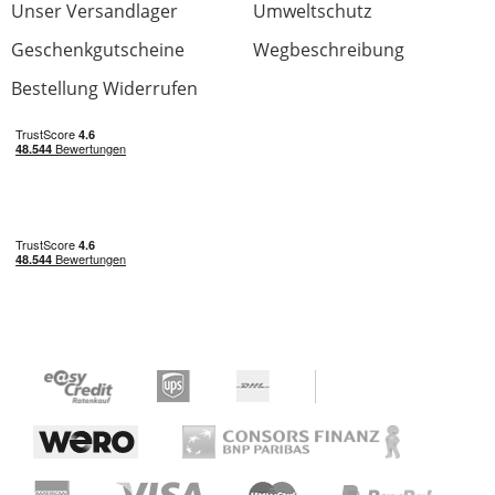
Unser Versandlager
Umweltschutz
Kaufempfehlung!
Geschenkgutscheine
Wegbeschreibung
Bestellung Widerrufen
Funktionalität
Verarbeitung
Preis/Leistung
Features
Handling
1 von 1 fanden diese Rezension hilfreich
War diese Rezension hilfreich?
Die Richtige
Bewertung von:
Dennis77
am
15.3.13