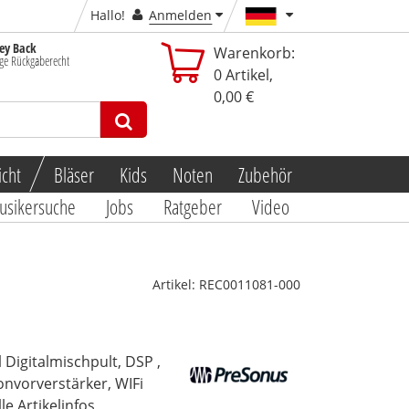
Hallo!
Anmelden
y Back
Warenkorb:
ge Rückgaberecht
0
Artikel,
0,00 €
icht
Bläser
Kids
Noten
Zubehör
usikersuche
Jobs
Ratgeber
Video
Artikel:
REC0011081-000
l Digitalmischpult, DSP ,
onvorverstärker, WIFi
lle Artikelinfos