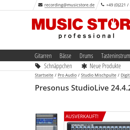
recording@musicstore.de
+49 (0)221 /
Gitarren
Bässe
Drums
Tasteninstru
Schnäppchen
Neue Produkte
Startseite
/
Pro Audio
/
Studio Mischpulte
/
Digi
Presonus
StudioLive 24.4.
AUSVERKAUFT!