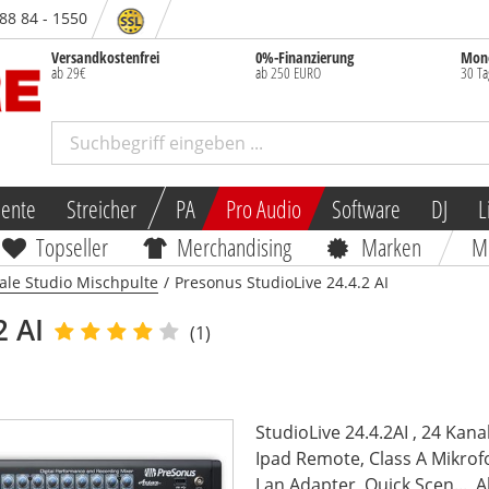
 88 84 - 1550
Versandkostenfrei
0%-Finanzierung
Mone
ab 29€
ab 250 EURO
30 Ta
mente
Streicher
PA
Pro Audio
Software
DJ
L
Topseller
Merchandising
Marken
M
tale Studio Mischpulte
/
Presonus StudioLive 24.4.2 AI
2 AI
(1)
StudioLive 24.4.2AI , 24 Kana
Ipad Remote, Class A Mikrof
Lan Adapter, Quick Scen...
A