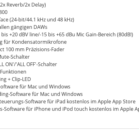
(2x Reverb/2x Delay)
S800
face (24-bit/44.1 kHz und 48 kHz)
allen gängigen DAWs
bis +20 dBV line/-15 bis +65 dBu Mic Gain-Bereich (80dB!)
g für Kondensatormikrofone
lect 100 mm Präzisions-Fader
Mute-Schalter
L ON'/'ALL OFF'-Schalter
-Funktionen
ng + Clip-LED
t Software für Mac und Windows
rding-Software für Mac und Windows
teuerungs-Software für iPad kostenlos im Apple App Store
s-Software für iPhone und iPod touch kostenlos im Apple A