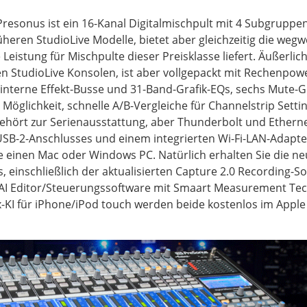
 Presonus ist ein 16-Kanal Digitalmischpult mit 4 Subgrupp
rüheren StudioLive Modelle, bietet aber gleichzeitig die weg
 Leistung für Mischpulte dieser Preisklasse liefert. Äußerlic
n StudioLive Konsolen, ist aber vollgepackt mit Rechenpower
e interne Effekt-Busse und 31-Band-Grafik-EQs, sechs Mute-
 Möglichkeit, schnelle A/B-Vergleiche für Channelstrip Setti
 gehört zur Serienausstattung, aber Thunderbolt und Ethern
 USB-2-Anschlusses und einem integrierten Wi-Fi-LAN-Adapt
e einen Mac oder Windows PC. Natürlich erhalten Sie die ne
, einschließlich der aktualisierten Capture 2.0 Recording-So
-AI Editor/Steuerungssoftware mit Smaart Measurement Tech
-KI für iPhone/iPod touch werden beide kostenlos im Appl