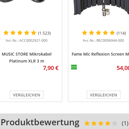
(1.523)
(114)
Art.-Nr.: ACC0002921-000
Art.-Nr.: REC0006944-000
MUSIC STORE Mikrokabel
Fame Mic Reflexion Screen MK
Platinum XLR 3 m
7,90 €
54,0
VERGLEICHEN
VERGLEICHEN
Produktbewertung
(1)