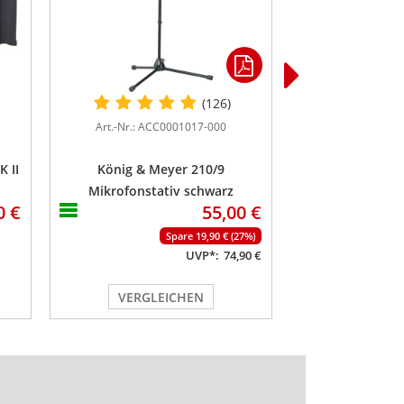
(126)
Art.-Nr.: ACC0001017-000
Art.-Nr.: RE
 II
König & Meyer 210/9
Fame Pro 
Mikrofonstativ schwarz
0 €
55,00 €
Spare 19,90 € (27%)
UVP*:
74,90 €
VERGLEICHEN
VERGL