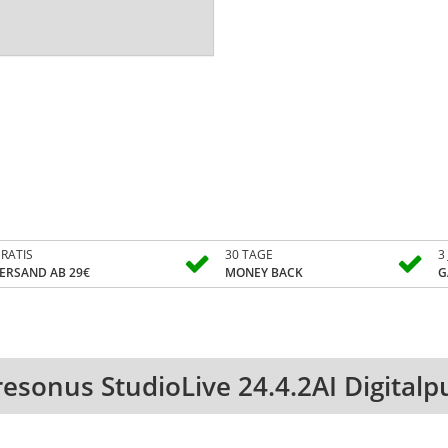
RATIS
30 TAGE
3
ERSAND AB 29€
MONEY BACK
G
resonus StudioLive 24.4.2AI Digitalpu