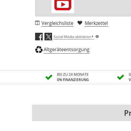
Vergleichsliste
Merkzettel
Social Media aktivieren
Altgeräteentsorgung
BIS ZU 24 MONATE
G
0% FINANZIERUNG
V
P