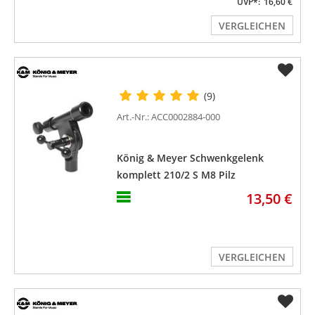
UVP*:
16,60 €
VERGLEICHEN
(9)
Art.-Nr.: ACC0002884-000
König & Meyer Schwenkgelenk
komplett 210/2 S M8 Pilz
Gummischeibe Knebel
13,50 €
VERGLEICHEN