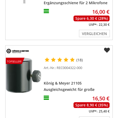
Ergänzungsschiene für 2 Mikrofone
16,00 €
Spare 6,30 € (28%)
UVP*:
22,30 €
VERGLEICHEN
(18)
TOPSELLER!
Art.-Nr.: REC0004322-000
König & Meyer 21105
Ausgleichsgewicht für große
Mikrofone an Galgen
16,50 €
Spare 8,90 € (35%)
UVP*:
25,40 €