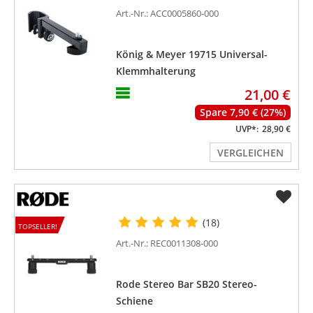
Art.-Nr.: ACC0005860-000
König & Meyer 19715 Universal-
Klemmhalterung
21,00 €
Spare 7,90 € (27%)
UVP*:
28,90 €
VERGLEICHEN
(18)
TOPSELLER!
Art.-Nr.: REC0011308-000
Rode Stereo Bar SB20 Stereo-
Schiene