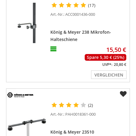
(17)
Art.-Nr.: ACC0001436-000
König & Meyer 238 Mikrofon-
Halteschiene
15,50 €
Spare 5,30 € (25%)
UVP*:
20,80 €
VERGLEICHEN
(2)
Art.-Nr.: PAH0018361-000
König & Meyer 23510