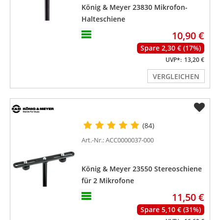
König & Meyer 23830 Mikrofon-
Halteschiene
10,90 €
Spare 2,30 € (17%)
UVP*:
13,20 €
VERGLEICHEN
(84)
Art.-Nr.: ACC0000037-000
König & Meyer 23550 Stereoschiene
für 2 Mikrofone
11,50 €
Spare 5,10 € (31%)