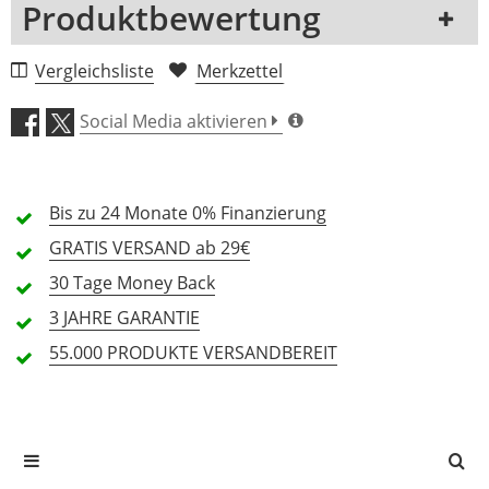
Produktbewertung
1 Rezension
Vergleichsliste
Merkzettel
5 Sterne
0 Kunden
Social Media aktivieren
4 Sterne
0 Kunden
3 Sterne
0 Kunden
Bis zu 24 Monate
0% Finanzierung
2 Sterne
0 Kunden
GRATIS
VERSAND ab 29€
1 Sterne
0 Kunden
30 Tage
Money Back
3 JAHRE
GARANTIE
55.000 PRODUKTE
VERSANDBEREIT
Alle Sprachen
In deiner Sprache gibt es noch keine Textbewertungen.
Jetzt bewerten