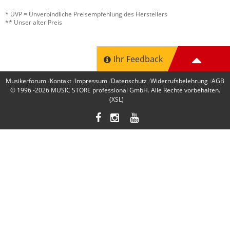
* UVP = Unverbindliche Preisempfehlung des Herstellers
** Unser alter Preis
Ihr Feedback
Musikerforum
Kontakt
Impressum
Datenschutz
Widerrufsbelehrung
AGB
© 1996 -2026
MUSIC STORE professional GmbH
. Alle Rechte vorbehalten.
(XSL)