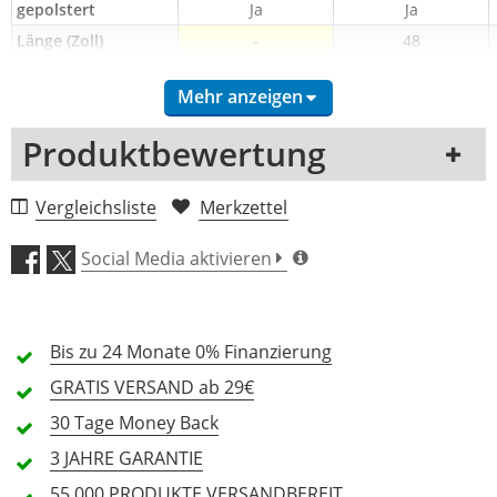
gepolstert
Ja
Ja
Länge (Zoll)
-
48
Länge (cm)
-
122
Mehr anzeigen
Breite (Zoll)
-
16
Breite (cm)
-
40
Produktbewertung
Höhe (Zoll)
-
14
Höhe (cm)
-
36
1 Rezension
Vergleichsliste
Merkzettel
Rollen
Nein
Ja
5 Sterne
0 Kunden
Social Media aktivieren
4 Sterne
0 Kunden
3 Sterne
0 Kunden
Bis zu 24 Monate
0% Finanzierung
2 Sterne
0 Kunden
GRATIS
VERSAND ab 29€
1 Sterne
0 Kunden
30 Tage
Money Back
3 JAHRE
GARANTIE
55.000 PRODUKTE
VERSANDBEREIT