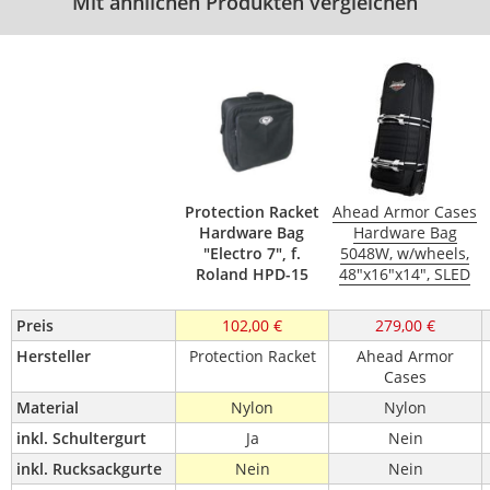
Mit ähnlichen Produkten vergleichen
Protection Racket
Ahead Armor Cases
Hardware Bag
Hardware Bag
"Electro 7", f.
5048W, w/wheels,
Roland HPD-15
48"x16"x14", SLED
Preis
102,00 €
279,00 €
Hersteller
Protection Racket
Ahead Armor
Cases
Material
Nylon
Nylon
inkl. Schultergurt
Ja
Nein
inkl. Rucksackgurte
Nein
Nein