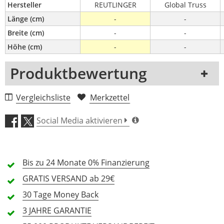
Hersteller
REUTLINGER
Global Truss
Länge (cm)
-
-
Breite (cm)
-
-
Höhe (cm)
-
-
Produktbewertung
1 Rezension
Vergleichsliste
Merkzettel
5 Sterne
0 Kunden
Social Media aktivieren
4 Sterne
0 Kunden
3 Sterne
0 Kunden
Bis zu 24 Monate
0% Finanzierung
2 Sterne
0 Kunden
GRATIS
VERSAND ab 29€
1 Sterne
0 Kunden
30 Tage
Money Back
3 JAHRE
GARANTIE