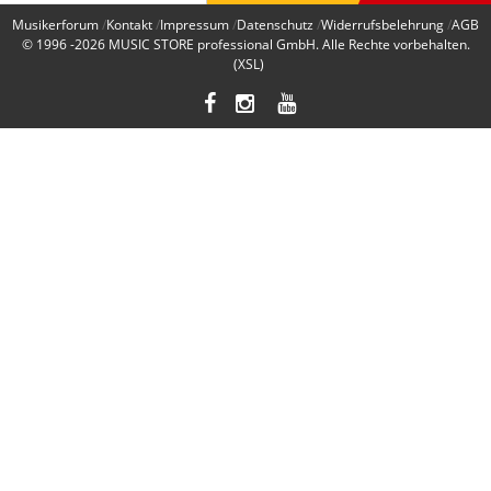
Musikerforum
Kontakt
Impressum
Datenschutz
Widerrufsbelehrung
AGB
© 1996 -2026
MUSIC STORE professional GmbH
. Alle Rechte vorbehalten.
(XSL)