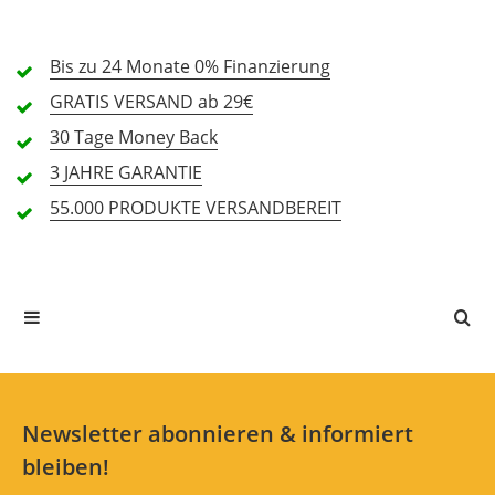
2 Sterne
0 Kunden
1 Sterne
0 Kunden
Bis zu 24 Monate
0% Finanzierung
GRATIS
VERSAND ab 29€
30 Tage
Money Back
Alle Sprachen
3 JAHRE
GARANTIE
55.000 PRODUKTE
VERSANDBEREIT
In deiner Sprache gibt es noch keine Textbewertungen.
Jetzt bewerten
Newsletter abonnieren & informiert
bleiben!