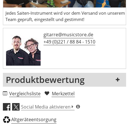
Jedes Saiten-Instrument wird vor dem Versand von unserem
Team geprüft, eingestellt und gestimmt!
gitarre@musicstore.de
+49 (0)221 / 88 84 - 1510
Produktbewertung
1 Rezension
Vergleichsliste
Merkzettel
5 Sterne
0 Kunden
Social Media aktivieren
4 Sterne
0 Kunden
Altgeräteentsorgung
3 Sterne
0 Kunden