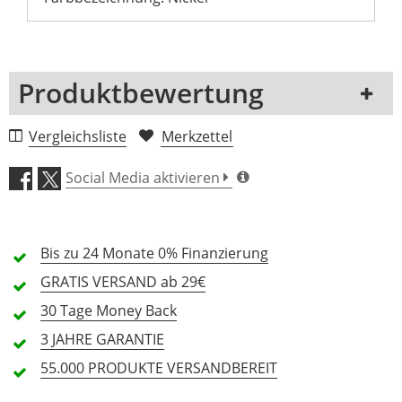
Produktbewertung
1 Rezension
Vergleichsliste
Merkzettel
5 Sterne
0 Kunden
Social Media aktivieren
4 Sterne
0 Kunden
3 Sterne
0 Kunden
Bis zu 24 Monate
0% Finanzierung
2 Sterne
0 Kunden
GRATIS
VERSAND ab 29€
1 Sterne
0 Kunden
30 Tage
Money Back
3 JAHRE
GARANTIE
55.000 PRODUKTE
VERSANDBEREIT
Alle Sprachen