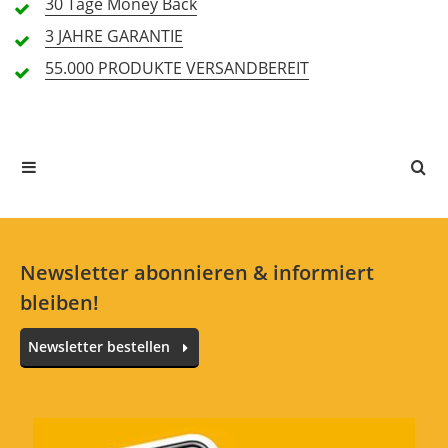
30 Tage
Money Back
3 JAHRE
GARANTIE
Handling (4,3)
55.000 PRODUKTE
VERSANDBEREIT
3 Rezensionen
5 Sterne
1 Kunden
4 Sterne
2 Kunden
3 Sterne
0 Kunden
2 Sterne
0 Kunden
1 Sterne
0 Kunden
Newsletter abonnieren & informiert
bleiben!
Newsletter bestellen
Alle Sprachen
Black Max