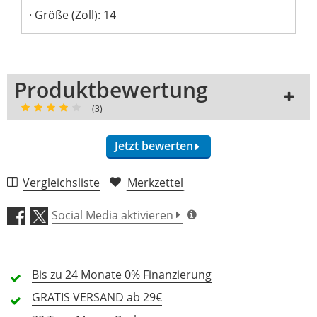
Größe (Zoll): 14
Produktbewertung
(3)
Jetzt bewerten
Vergleichsliste
Merkzettel
Klang (4,7)
Social Media aktivieren
Verarbeitung (4,7)
Bis zu 24 Monate
Preis/Leistung (4,0)
0% Finanzierung
GRATIS
VERSAND ab 29€
Features (4,3)