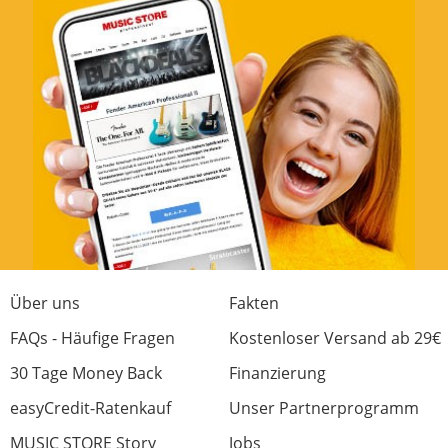
Bewertung von:
Shadow
am
17.1.17
Super Fell, grandioser Klang, einfach spitze!
Klang
Verarbeitung
Preis/Leistung
Features
Handling
0 von 0 fanden diese Rezension hilfreich
Über uns
Fakten
War diese Rezension hilfreich?
FAQs - Häufige Fragen
Kostenloser Versand ab 29€
30 Tage Money Back
Finanzierung
easyCredit-Ratenkauf
Unser Partnerprogramm
MUSIC STORE Story
Jobs