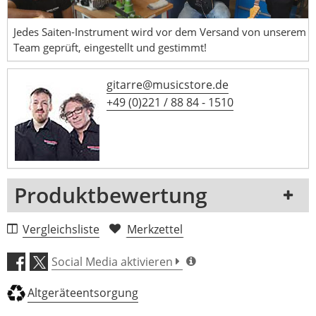
Jedes Saiten-Instrument wird vor dem Versand von unserem
Team geprüft, eingestellt und gestimmt!
gitarre@musicstore.de
+49 (0)221 / 88 84 - 1510
Produktbewertung
1 Rezension
Vergleichsliste
Merkzettel
5 Sterne
0 Kunden
Social Media aktivieren
4 Sterne
0 Kunden
Altgeräteentsorgung
3 Sterne
0 Kunden