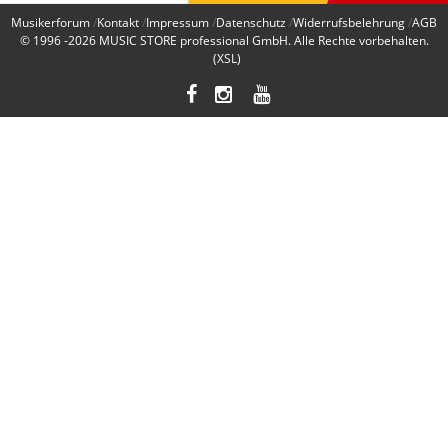
Musikerforum
Kontakt
Impressum
Datenschutz
Widerrufsbelehrung
AGB
© 1996 -2026
MUSIC STORE professional GmbH
. Alle Rechte vorbehalten.
(XSL)