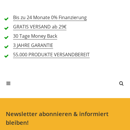
2 Sterne
0 Kunden
1 Sterne
0 Kunden
Bis zu 24 Monate
0% Finanzierung
GRATIS
VERSAND ab 29€
30 Tage
Money Back
Alle Sprachen
3 JAHRE
GARANTIE
55.000 PRODUKTE
VERSANDBEREIT
In deiner Sprache gibt es noch keine Textbewertungen.
Jetzt bewerten
Newsletter abonnieren & informiert
bleiben!