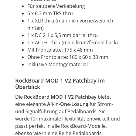
Für saubere Verkabelung
5 x 6,3 mm TRS thru
1 x XLR thru (männlich vorne/weiblich
hinten)
1 x DC 2,1 x 5,5 mm barrel thru
1 x AC IEC thru (male front/female back)
Mit Frontplatte: 175 x 48 mm
Ohne Frontplatte: 160 x 60 x 33 mm
Inklusive Montagematerial
RockBoard
MOD
1 V2 Patchbay im
Überblick
Die
RockBoard
MOD
1 V2 Patchbay
bietet
eine elegante
All-in-One-Lösung
für Strom-
und Signalführung auf Pedalboards. Sie
wurde für maximale Flexibilität entwickelt und
passt perfekt in alle RockBoard-Modelle,
ebenso wie in eine Reihe Pedalboards