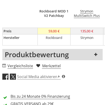
Rockboard MOD 1
Strymon
V2 Patchbay
MultiSwitch Plus
Preis
59,00 €
135,00 €
Hersteller
Rockboard
Strymon
Produktbewertung
1 Rezension
Vergleichsliste
Merkzettel
5 Sterne
0 Kunden
Social Media aktivieren
4 Sterne
0 Kunden
3 Sterne
0 Kunden
Bis zu 24 Monate
0% Finanzierung
2 Sterne
0 Kunden
GRATIS
VERSAND ab 29€