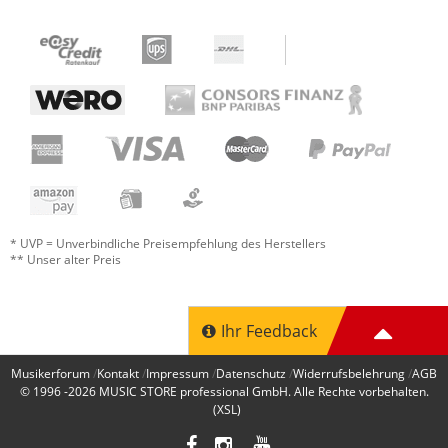
* UVP = Unverbindliche Preisempfehlung des Herstellers
** Unser alter Preis
Ihr Feedback
Musikerforum
Kontakt
Impressum
Datenschutz
Widerrufsbelehrung
AGB
© 1996 -2026
MUSIC STORE professional GmbH
. Alle Rechte vorbehalten.
(XSL)