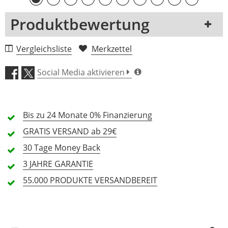
Produktbewertung
1 Rezension
Vergleichsliste
Merkzettel
5 Sterne
0 Kunden
Social Media aktivieren
4 Sterne
0 Kunden
3 Sterne
0 Kunden
Bis zu 24 Monate
0% Finanzierung
2 Sterne
0 Kunden
GRATIS
VERSAND ab 29€
1 Sterne
0 Kunden
30 Tage
Money Back
3 JAHRE
GARANTIE
55.000 PRODUKTE
VERSANDBEREIT
Alle Sprachen
In deiner Sprache gibt es noch keine Textbewertungen.