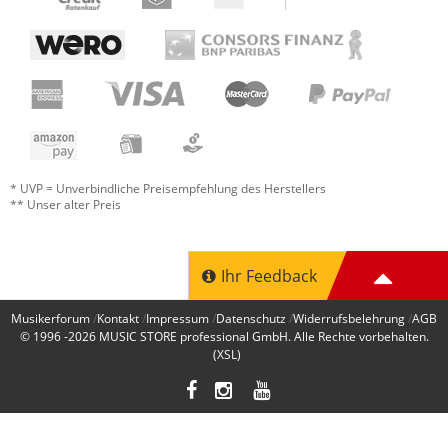
* UVP = Unverbindliche Preisempfehlung des Herstellers
** Unser alter Preis
Ihr Feedback
Musikerforum
Kontakt
Impressum
Datenschutz
Widerrufsbelehrung
AGB
© 1996 -2026
MUSIC STORE professional GmbH
. Alle Rechte vorbehalten.
(XSL)