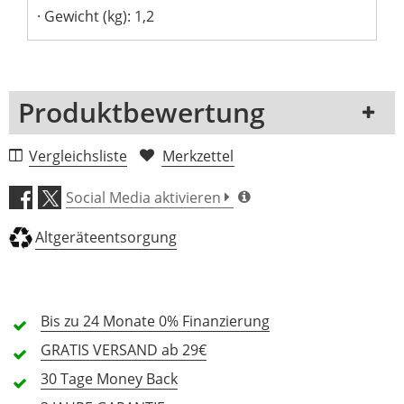
Gewicht (kg): 1,2
Produktbewertung
1 Rezension
Vergleichsliste
Merkzettel
5 Sterne
0 Kunden
Social Media aktivieren
4 Sterne
0 Kunden
Altgeräteentsorgung
3 Sterne
0 Kunden
2 Sterne
0 Kunden
1 Sterne
0 Kunden
Bis zu 24 Monate
0% Finanzierung
GRATIS
VERSAND ab 29€
30 Tage
Money Back
Alle Sprachen