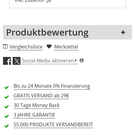
Inkl. Zubehör: Ja
Produktbewertung
1 Rezension
Vergleichsliste
Merkzettel
5 Sterne
0 Kunden
Social Media aktivieren
4 Sterne
0 Kunden
3 Sterne
0 Kunden
Bis zu 24 Monate
0% Finanzierung
2 Sterne
0 Kunden
GRATIS
VERSAND ab 29€
1 Sterne
0 Kunden
30 Tage
Money Back
3 JAHRE
GARANTIE
55.000 PRODUKTE
VERSANDBEREIT
Alle Sprachen