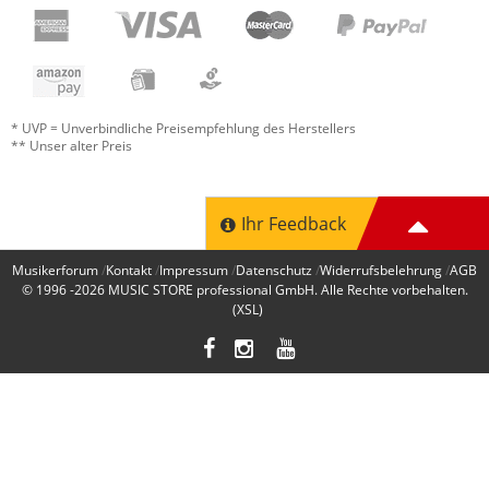
* UVP = Unverbindliche Preisempfehlung des Herstellers
** Unser alter Preis
Ihr Feedback
Musikerforum
Kontakt
Impressum
Datenschutz
Widerrufsbelehrung
AGB
© 1996 -2026
MUSIC STORE professional GmbH
. Alle Rechte vorbehalten.
(XSL)