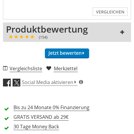
VERGLEICHEN
Produktbewertung
(154)
Jetzt bewerten
Vergleichsliste
Merkzettel
Verarbeitung (4,7)
Social Media aktivieren
Features (4,8)
Bis zu 24 Monate
Preis/Leistung (4,8)
0% Finanzierung
GRATIS
VERSAND ab 29€
154 Rezensionen
30 Tage
Money Back
5 Sterne
121 Kunden