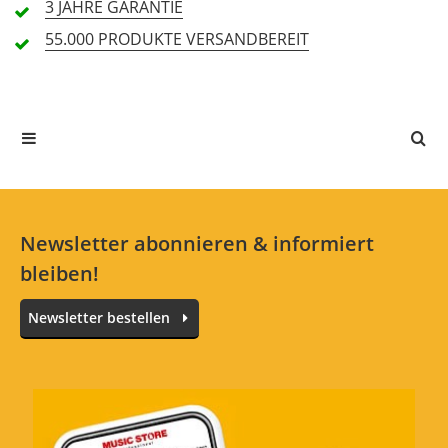
3 JAHRE
GARANTIE
4 Sterne
33 Kunden
55.000 PRODUKTE
VERSANDBEREIT
3 Sterne
0 Kunden
2 Sterne
0 Kunden
1 Sterne
0 Kunden
Alle Sprachen
Newsletter abonnieren & informiert
bleiben!
Seit Jahren nix anderes
Newsletter bestellen
Bewertung von:
master_o_s
am
14.2.14
Nach wie vor die Nummer 1, wenn es darum
geht sein liebstes Stück dort zu behalten, wo
es hingehört.