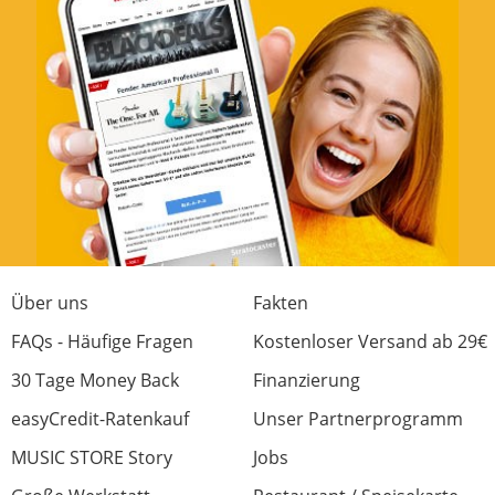
Leicht zu montieren, alles im Set dabei was
man braucht und vollkommen easy im
Handling.
So und nicht anders geht das.
1 von 1 fanden diese Rezension hilfreich
War diese Rezension hilfreich?
Über uns
Fakten
FAQs - Häufige Fragen
Kostenloser Versand ab 29€
Sicherheit für die Gitarre
30 Tage Money Back
Finanzierung
Bewertung von:
Stefan Hiller
am
19.6.16
easyCredit-Ratenkauf
Unser Partnerprogramm
Nachdem einem Freund seine neue
MUSIC STORE Story
Jobs
Duesenberg Special Player bei der Probe aus