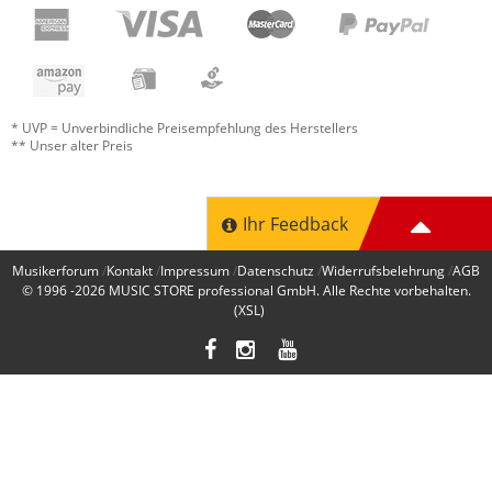
* UVP = Unverbindliche Preisempfehlung des Herstellers
** Unser alter Preis
Ihr Feedback
Musikerforum
Kontakt
Impressum
Datenschutz
Widerrufsbelehrung
AGB
© 1996 -2026
MUSIC STORE professional GmbH
. Alle Rechte vorbehalten.
(XSL)