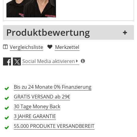
Produktbewertung
1 Rezension
Vergleichsliste
Merkzettel
5 Sterne
0 Kunden
Social Media aktivieren
4 Sterne
0 Kunden
3 Sterne
0 Kunden
Bis zu 24 Monate
0% Finanzierung
2 Sterne
0 Kunden
GRATIS
VERSAND ab 29€
1 Sterne
0 Kunden
30 Tage
Money Back
3 JAHRE
GARANTIE
55.000 PRODUKTE
VERSANDBEREIT
Alle Sprachen