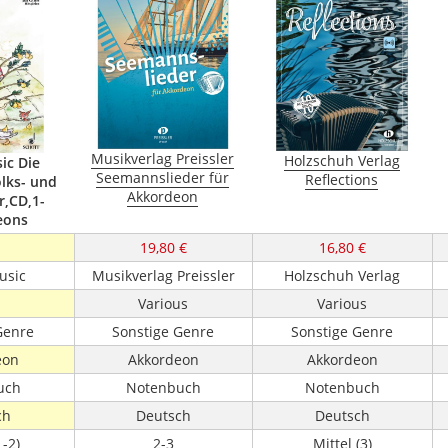
Musikverlag Preissler
Holzschuh Verlag
ic Die
Seemannslieder für
Reflections
lks- und
Akkordeon
r,CD,1-
eons
19,80 €
16,80 €
usic
Musikverlag Preissler
Holzschuh Verlag
Various
Various
Genre
Sonstige Genre
Sonstige Genre
eon
Akkordeon
Akkordeon
uch
Notenbuch
Notenbuch
ch
Deutsch
Deutsch
1-2)
2-3
Mittel (3)