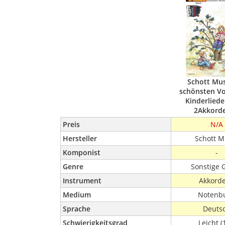
Schott Mus
schönsten Vo
Kinderliede
2Akkord
Preis
N/A
Hersteller
Schott M
Komponist
-
Genre
Sonstige 
Instrument
Akkord
Medium
Notenb
Sprache
Deuts
Schwierigkeitsgrad
Leicht (