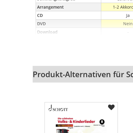
Arrangement
1-2 Akkor
CD
Ja
DVD
Nein
Download
-
Seitenanzahl
-
Verlagsnummer
ED 9362
ISBN
978-3-7957
ISMN
979-0-001-
Autor
-
Beschaffenheit 1
Klammerhe