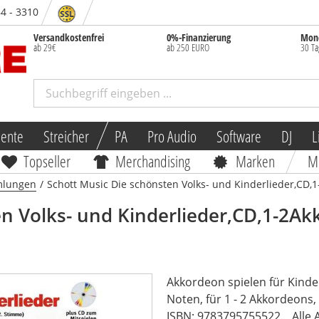
84 - 3310
Versandkostenfrei
0%-Finanzierung
Mone
ab 29€
ab 250 EURO
30 Ta
mente
Streicher
PA
Pro Audio
Software
DJ
L
Topseller
Merchandising
Marken
M
lungen
/
Schott Music Die schönsten Volks- und Kinderlieder,CD,
n Volks- und Kinderlieder,CD,1-2A
Akkordeon spielen für Kinde
Noten, für 1 - 2 Akkordeons
ISBN: 9783795755522.
Alle 