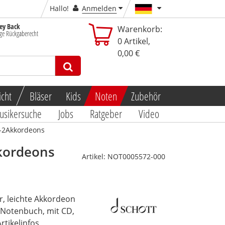
Hallo!
Anmelden
y Back
Warenkorb:
ge Rückgaberecht
0
Artikel,
0,00 €
icht
Bläser
Kids
Noten
Zubehör
usikersuche
Jobs
Ratgeber
Video
1-2Akkordeons
kkordeons
Artikel:
NOT0005572-000
r, leichte Akkordeon
, Notenbuch, mit CD,
Artikelinfos