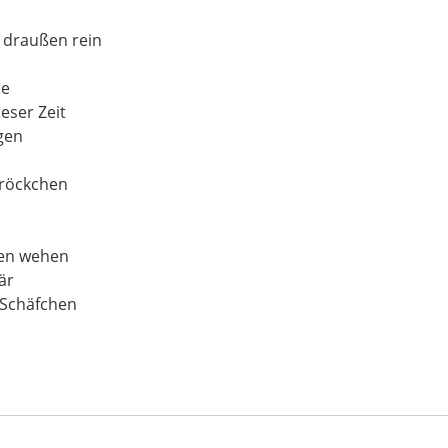
 draußen rein
ee
eser Zeit
gen
ßröckchen
en wehen
är
 Schäfchen