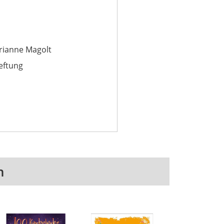
rianne Magolt
eftung
n