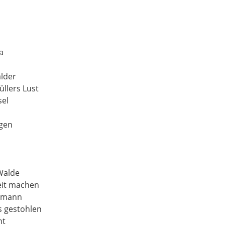
a
älder
llers Lust
sel
ngen
Walde
eit machen
zemann
s gestohlen
ht