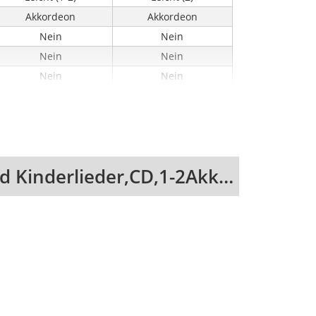
Akkordeon
Akkordeon
Nein
Nein
Nein
Nein
Nein
Nein
180
32
BOE8036
VHR 1867
978-3-95456-314-2
978-3-86434-150-2
-
979-0-2013-1061-9
Produkt-Alternativen für Schott Music Die schönsten Volks- und Kinderlieder,CD,1-2Akkordeons
-
-
Spiralbindung
-