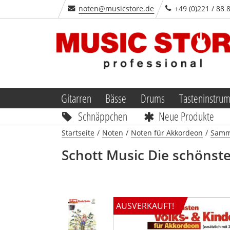
noten@musicstore.de
+49 (0)221 / 88 
Gitarren
Bässe
Drums
Tasteninstru
Schnäppchen
Neue Produkte
Startseite
/
Noten
/
Noten für Akkordeon
/
Samm
Schott Music
Die schönste
AUSVERKAUFT!