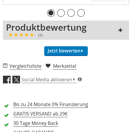
Produktbewertung
(1)
Jetzt bewerten
Vergleichsliste
Merkzettel
Klang (4,0)
Social Media aktivieren
Verarbeitung (5,0)
Bis zu 24 Monate
Preis/Leistung (5,0)
0% Finanzierung
GRATIS
VERSAND ab 29€
Features (4,0)
30 Tage
Money Back