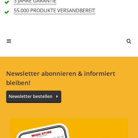
3 JAHRE
GARANTIE
Handling (5,0)
55.000 PRODUKTE
VERSANDBEREIT
1 Rezension
5 Sterne
1 Kunden
4 Sterne
0 Kunden
3 Sterne
0 Kunden
2 Sterne
0 Kunden
1 Sterne
0 Kunden
Newsletter abonnieren & informiert
bleiben!
Newsletter bestellen
Alle Sprachen
Wie erwartet. Top ware zum Top Preis