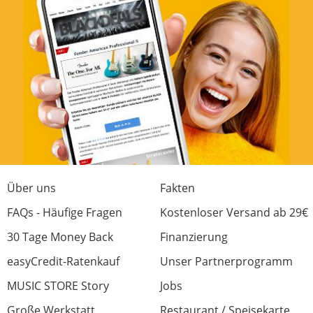
Bewertung von:
Micha aus Lüssow
am
24.10.19
.
Klang
Verarbeitung
Preis/Leistung
Features
Über uns
Fakten
Handling
0 von 0 fanden diese Rezension hilfreich
FAQs - Häufige Fragen
Kostenloser Versand ab 29€
War diese Rezension hilfreich?
30 Tage Money Back
Finanzierung
easyCredit-Ratenkauf
Unser Partnerprogramm
MUSIC STORE Story
Jobs
Große Werkstatt
Restaurant / Speisekarte