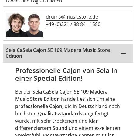
Laden- und Logistikflächen.
drums@musicstore.de
+49 (0)221 / 88 84 - 1580
Sela CaSela Cajon SE 109 Madera Music Store
Edition
Professionelle Cajon von Sela in
einer Special Edition!
Bei der
Sela CaSela Cajon SE 109 Madera
Music Store Edition
handelt es sich um eine
professionelle Cajon,
die in
Deutschland
nach
höchsten
Qualitätsstandards
angefertigt
wurde, mit sehr trockenem und
klar
differenziertem Sound
und einem exzellenten
Spielgefühl. Vier
verstärkte Kanten
mit
Clap-