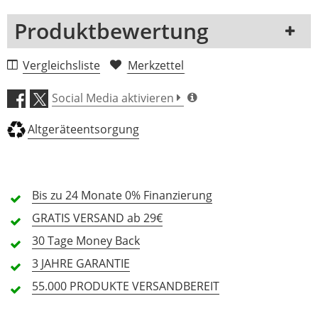
Produktbewertung
1 Rezension
Vergleichsliste
Merkzettel
5 Sterne
0 Kunden
Social Media aktivieren
4 Sterne
0 Kunden
Altgeräteentsorgung
3 Sterne
0 Kunden
2 Sterne
0 Kunden
1 Sterne
0 Kunden
Bis zu 24 Monate
0% Finanzierung
GRATIS
VERSAND ab 29€
30 Tage
Money Back
Alle Sprachen
3 JAHRE
GARANTIE
55.000 PRODUKTE
VERSANDBEREIT
In deiner Sprache gibt es noch keine Textbewertungen.