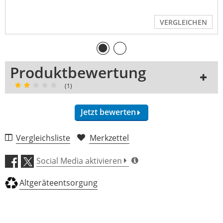
VERGLEICHEN
Produktbewertung
(1)
Jetzt bewerten
1 Rezension
Vergleichsliste
Merkzettel
5 Sterne
0 Kunden
Social Media aktivieren
4 Sterne
0 Kunden
Altgeräteentsorgung
3 Sterne
0 Kunden
2 Sterne
1 Kunden
1 Sterne
0 Kunden