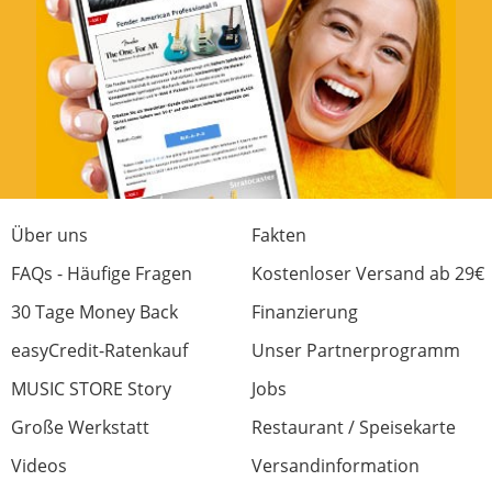
0 von 0 fanden diese Rezension hilfreich
War diese Rezension hilfreich?
Tut was es soll
Über uns
Fakten
Bewertung von:
Ocubeam
am
5.5.19
FAQs - Häufige Fragen
Kostenloser Versand ab 29€
Tut was es soll
30 Tage Money Back
Finanzierung
easyCredit-Ratenkauf
Unser Partnerprogramm
0 von 0 fanden diese Rezension hilfreich
MUSIC STORE Story
Jobs
War diese Rezension hilfreich?
Große Werkstatt
Restaurant / Speisekarte
Videos
Versandinformation