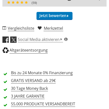
(59)
Jetzt bewerten
59 Rezensionen
Vergleichsliste
Merkzettel
5 Sterne
55 Kunden
Social Media aktivieren
4 Sterne
4 Kunden
Altgeräteentsorgung
3 Sterne
0 Kunden
2 Sterne
0 Kunden
1 Sterne
0 Kunden
Bis zu 24 Monate
0% Finanzierung
GRATIS
VERSAND ab 29€
30 Tage
Money Back
Alle Sprachen
3 JAHRE
GARANTIE
55.000 PRODUKTE
VERSANDBEREIT