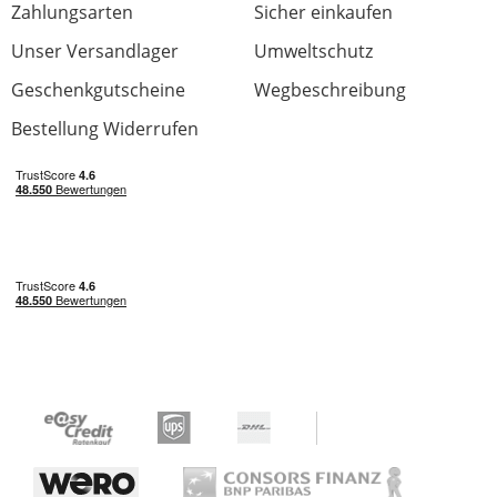
Zahlungsarten
Sicher einkaufen
Unser Versandlager
Umweltschutz
Eurorack Stromanschluss Flachband
Geschenkgutscheine
Wegbeschreibung
Bewertung von:
Nico. H
am
20.5.21
Bestellung Widerrufen
Für kleines Geld seine Module an die
Stromversorgung vom Case anschließen
nicht mehr oder weniger sind diese Kabel
geeignet.
Günstige Variante zum Deopfer.
Mal ehrlich wer für Hunderte Euro Module
kauft sollte nicht sparen aber wenn nicht
hier wo dann 😅
0 von 0 fanden diese Rezension hilfreich
War diese Rezension hilfreich?