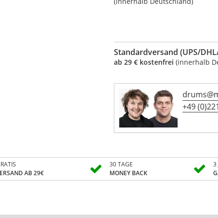
(innerhalb Deutschland)
Standardversand (UPS/DHL/
ab 29 € kostenfrei
(innerhalb D
drums@mu
+49 (0)221
RATIS
30 TAGE
3
ERSAND AB 29€
MONEY BACK
G