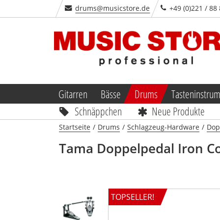
drums@musicstore.de
+49 (0)221 / 88
Gitarren
Bässe
Drums
Tasteninstru
Schnäppchen
Neue Produkte
Startseite
/
Drums
/
Schlagzeug-Hardware
/
Dop
Tama
Doppelpedal Iron C
TOPSELLER!