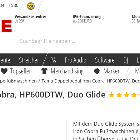
 84 - 1580
Versandkostenfrei
0%-Finanzierung
Mone
ab 29€
ab 250 EURO
30 Ta
mente
Streicher
PA
Pro Audio
Software
DJ
L
Topseller
Merchandising
Marken
M
pelfußmaschinen
/
Tama Doppelpedal Iron Cobra, HP600DTW, Duo
obra, HP600DTW, Duo Glide
Mit dem Duo Glide System s
Iron Cobra Fußmaschinen ein
in Sachen Übersetzung. Denn