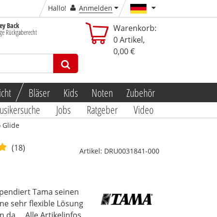
Hallo!
Anmelden
y Back
Warenkorb:
ge Rückgaberecht
0
Artikel,
0,00 €
icht
Bläser
Kids
Noten
Zubehör
usikersuche
Jobs
Ratgeber
Video
 Glide
(18)
Artikel:
DRU0031841-000
pendiert Tama seinen
e sehr flexible Lösung
 da...
Alle Artikelinfos