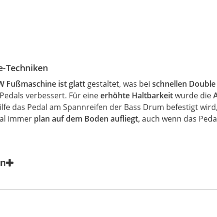
ide-Techniken
W Fußmaschine ist glatt
gestaltet, was bei
schnellen
Double
 Pedals verbessert. Für eine
erhöhte Haltbarkeit
wurde die
ilfe das Pedal am Spannreifen der
Bass Drum
befestigt
wird,
dal immer
plan auf dem Boden aufliegt,
auch wenn das Pedal
en