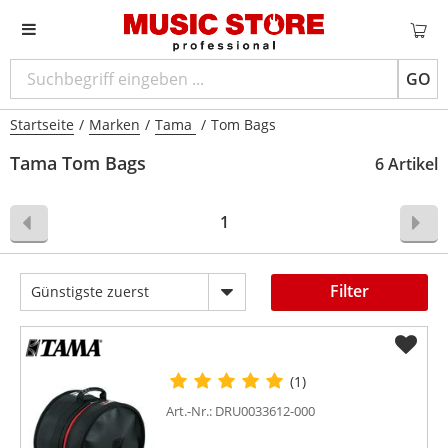
GO
Startseite
/
Marken
/
Tama
/
Tom Bags
Tama Tom Bags
6 Artikel
1
Filter
Günstigste zuerst
(1)
Art.-Nr.: DRU0033612-000