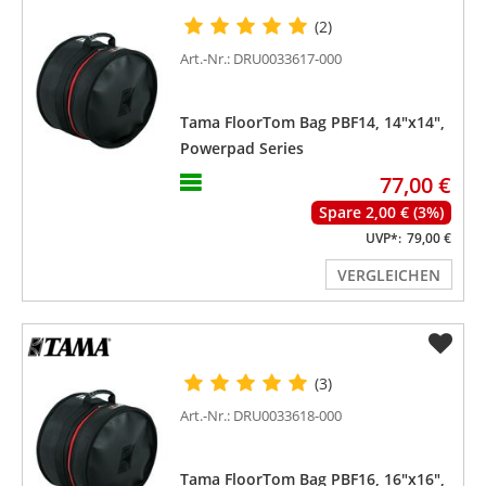
(2)
Art.-Nr.: DRU0033617-000
Tama FloorTom Bag PBF14, 14"x14",
Powerpad Series
77,00 €
Spare 2,00 € (3%)
UVP*:
79,00 €
VERGLEICHEN
(3)
Art.-Nr.: DRU0033618-000
Tama FloorTom Bag PBF16, 16"x16",