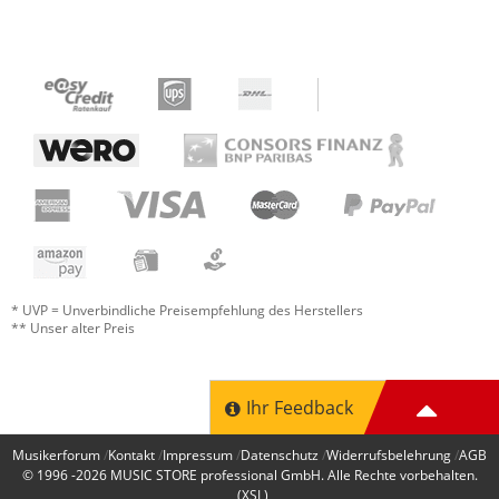
* UVP = Unverbindliche Preisempfehlung des Herstellers
** Unser alter Preis
Ihr Feedback
Musikerforum
Kontakt
Impressum
Datenschutz
Widerrufsbelehrung
AGB
© 1996 -2026
MUSIC STORE professional GmbH
. Alle Rechte vorbehalten.
(XSL)